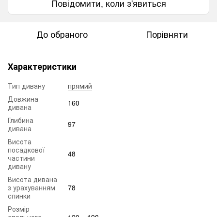
Повідомити, коли з'явиться
До обраного
Порівняти
Характеристики
Тип дивану
прямий
Довжина
160
дивана
Глибина
97
дивана
Висота
посадкової
48
частини
дивану
Висота дивана
з урахуванням
78
спинки
Розмір
спального
120 × 190