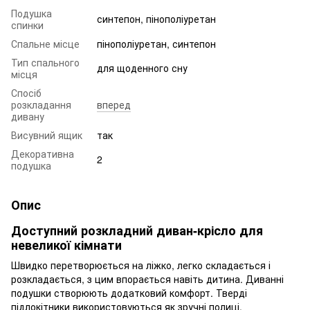
Подушка
синтепон, пінополіуретан
спинки
Спальне місце
пінополіуретан, синтепон
Тип спального
для щоденного сну
місця
Спосіб
розкладання
вперед
дивану
Висувний ящик
так
Декоративна
2
подушка
Опис
Доступний розкладний диван-крісло для
невеликої кімнати
Швидко перетворюється на ліжко, легко складається і
розкладається, з цим впорається навіть дитина. Диванні
подушки створюють додатковий комфорт. Тверді
підлокітники використовуються як зручні полиці.