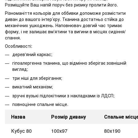
Розміщуйте Ваш напій поруч без ризику пролити його.
Різноманіття кольорів для оббивки допоможе розмістити
диван до вашого інтер’єру. Тканина достатньо стійка до
механічних ушкоджень. Наповнювач довгий час тримає
форму, і не залишає вм’ятини та вигини в місцях сидіння/
спання.
Особливості:
дерев'яний каркас;
гіпоалергенна тканина, що відмінно зберігає зовнішній
вигляд;
три ніші для зберігання;
викатний механізм;
зручні вузькі підлокітники з накладками із ЛДСП;
повноцінне спальне місце.
Назва
Розмір дивану
Спальне місц
Кубус 80
100х97
80х190