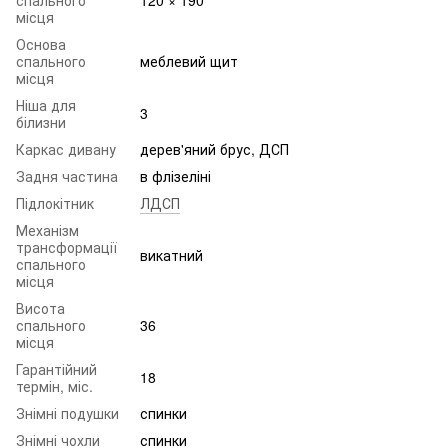
місця
Основа
спального
меблевий щит
місця
Ніша для
3
білизни
Каркас дивану
дерев'яний брус, ДСП
Задня частина
в флізеліні
Підлокітник
ЛДСП
Механізм
трансформації
викатний
спального
місця
Висота
спального
36
місця
Гарантійний
18
термін, міс.
Знімні подушки
спинки
Знімні чохли
спинки