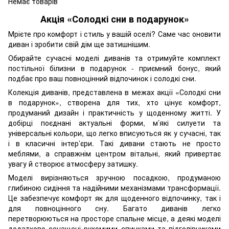
Немає товарів
Акція «Солодкі сни в подарунок»
Мрієте про комфорт і стиль у вашій оселі? Саме час оновити
диван і зробити свій дім ще затишнішим.
Обирайте сучасні моделі диванів та отримуйте комплект
постільної білизни в подарунок - приємний бонус, який
подбає про ваш повноцінний відпочинок і солодкі сни.
Колекція диванів, представлена в межах акції «Солодкі сни
в подарунок», створена для тих, хто цінує комфорт,
продуманий дизайн і практичність у щоденному житті. У
добірці поєднані актуальні форми, м’які силуети та
універсальні кольори, що легко вписуються як у сучасні, так
і в класичні інтер’єри. Такі дивани стають не просто
меблями, а справжнім центром вітальні, який привертає
увагу й створює атмосферу затишку.
Моделі вирізняються зручною посадкою, продуманою
глибиною сидіння та надійними механізмами трансформації.
Це забезпечує комфорт як для щоденного відпочинку, так і
для повноцінного сну. Багато диванів легко
перетворюються на просторе спальне місце, а деякі моделі
додатково оснащені рухомими спинками та підголівниками