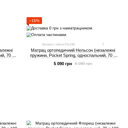
−16%
1
Артикул: nelson70x190
алежні
Матрац ортопедичний Нельсон (незалежні
ий, 70 ×
пружини, Pocket Spring, односпальний, 70 ×
190 см) Akant
5 090 грн
6 090 грн