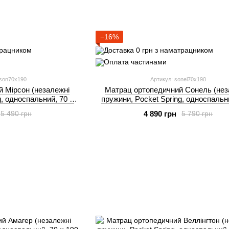
−16%
rson70x190
Артикул: sonel70x190
 Мірсон (незалежні
Матрац ортопедичний Сонель (нез
g, односпальний, 70 ×
пружини, Pocket Spring, односпальн
 Akant
190 см) Akant
4 890 грн
5 490 грн
5 790 грн