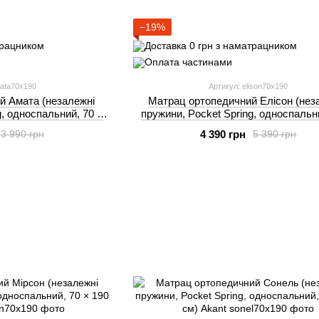
−19%
ata70x190
Артикул: elison70x190
й Амата (незалежні
Матрац ортопедичний Елісон (нез
g, односпальний, 70 ×
пружини, Pocket Spring, односпальн
 Akant
190 см) Akant
4 390 грн
3 990 грн
5 390 грн