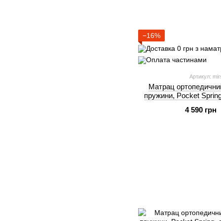
−16%
Артикул: mi
Матрац ортопедичний
пружини, Pocket Sprin
190 см)
4 590 грн