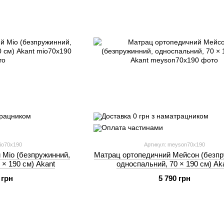
io70x190
Артикул: meyson70x190
 Міо (безпружинний,
Матрац ортопедичний Мейсон (безпр
 × 190 см) Akant
односпальний, 70 × 190 см) Ak
 грн
5 790 грн