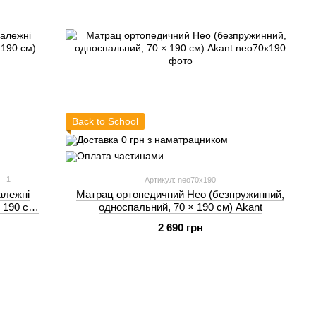
Back to School
1
Артикул: neo70x190
алежні
Матрац ортопедичний Нео (безпружинний,
 190 см)
односпальний, 70 × 190 см) Akant
2 690 грн