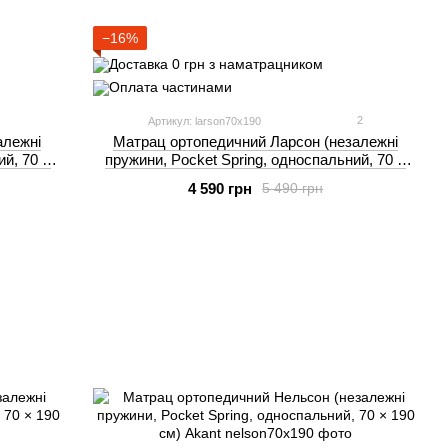
−16%
2
Артикул: larson70x190
алежні
Матрац ортопедичний Ларсон (незалежні
ий, 70 ×
пружини, Pocket Spring, односпальний, 70 ×
190 см) Akant
4 590 грн
5 490 грн