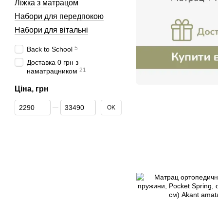
Ліжка з матрацом
Набори для передпокою
Набори для вітальні
5
Back to School
Доставка 0 грн з
21
наматрацником
Ціна, грн
Від Ціна, грн
До Ціна, грн
OK