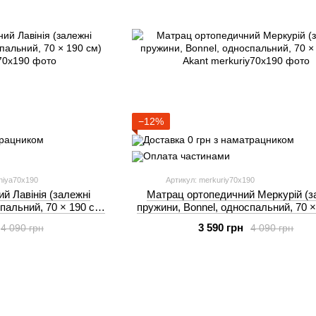
−12%
iniya70x190
Артикул: merkuriy70x190
й Лавінія (залежні
Матрац ортопедичний Меркурій (з
пальний, 70 × 190 см)
пружини, Bonnel, односпальний, 70 ×
nt
Akant
3 590 грн
4 090 грн
4 090 грн