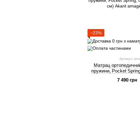
−23%
Артикул: am
Матрац ортопедичний
пружини, Pocket Sprin
190 см)
7 490 грн