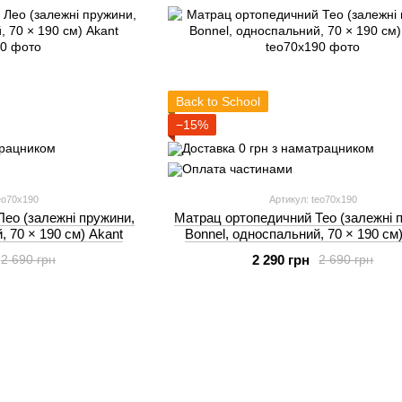
Back to School
−15%
eo70x190
Артикул: teo70x190
ео (залежні пружини,
Матрац ортопедичний Тео (залежні 
, 70 × 190 см) Akant
Bonnel, односпальний, 70 × 190 см
2 290 грн
2 690 грн
2 690 грн