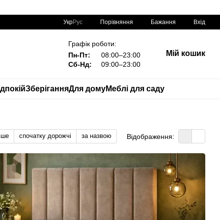
Порівняння
Укр
Рус
Бажання
Вхід
Графік роботи:
Мій кошик
Пн-Пт:
08:00–23:00
Сб-Нд:
09:00–23:00
дпокій
Зберігання
Для дому
Меблі для саду
вше
спочатку дорожчі
за назвою
Відображення: