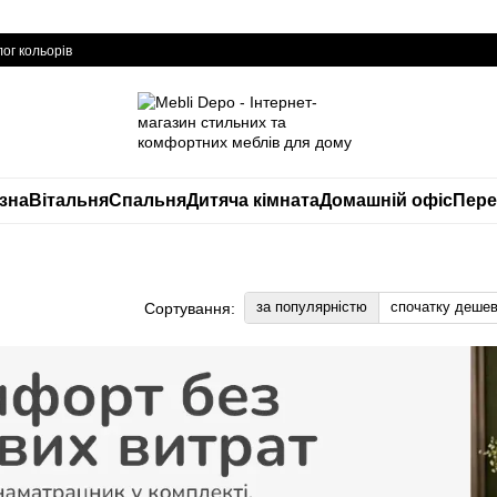
ог кольорів
изна
Вітальня
Спальня
Дитяча кімната
Домашній офіс
Пере
за популярністю
спочатку деше
Сортування: