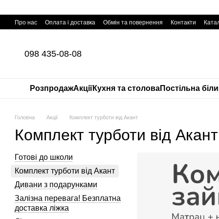
Перейти до основного контенту
Про нас
Оплата і доставка
Обмін та повернення
Контакти
Катал
098 435-08-08
Розпродаж
Акції
Кухня та столова
Постільна біл
Головна
Акції
Комплект турботи від Акант
Комплект турботи від Акант
Готові до школи
Комплект турботи від Акант
Дивани з подарунками
Залізна перевага! Безплатна
доставка ліжка