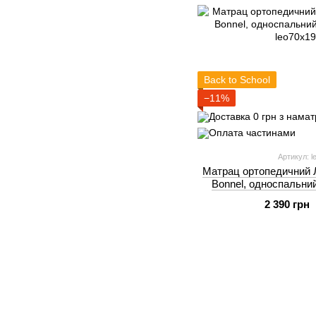
Back to School
−11%
Артикул: l
Матрац ортопедичний Л
Bonnel, односпальний
2 390 грн