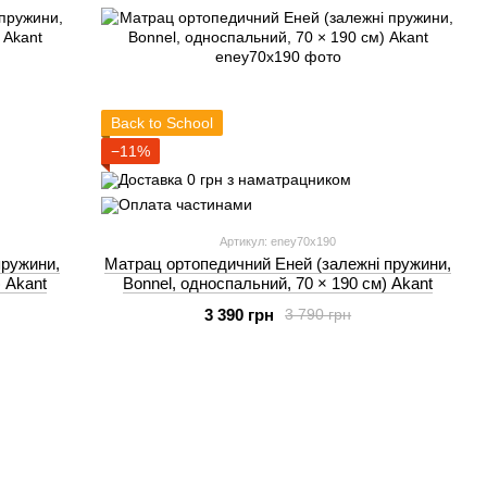
Back to School
−11%
Артикул: eney70x190
пружини,
Матрац ортопедичний Еней (залежні пружини,
) Akant
Bonnel, односпальний, 70 × 190 см) Akant
3 390 грн
3 790 грн