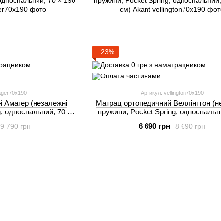
−23%
ager70x190
Артикул: vellington70x190
 Амагер (незалежні
Матрац ортопедичний Веллінгтон (н
g, односпальний, 70 ×
пружини, Pocket Spring, односпальн
 Akant
190 см) Akant
6 690 грн
9 790 грн
8 690 грн