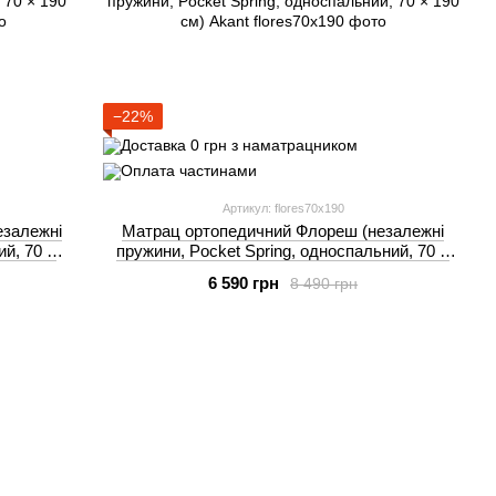
−22%
Артикул: flores70x190
езалежні
Матрац ортопедичний Флореш (незалежні
ий, 70 ×
пружини, Pocket Spring, односпальний, 70 ×
190 см) Akant
6 590 грн
8 490 грн