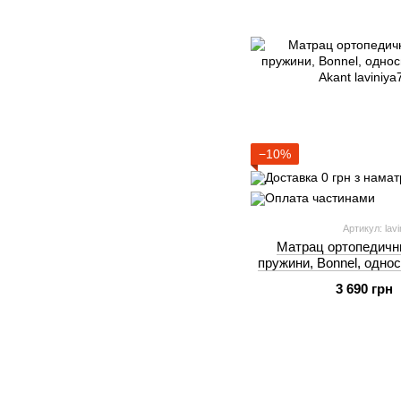
−10%
Артикул: lav
Матрац ортопедични
пружини, Bonnel, однос
Aka
3 690 грн