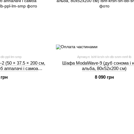
2-db-ppl-lm-smp
Артикул: lshf-krsh-sh-db-snm-nmf-lb
2 (50 × 37.5 × 200 см,
Шафа ModaWave-9 (дуб сонома і 
б аппалачі і самоа
альба, 80х52х200 см)
стий)
 грн
8 090 грн