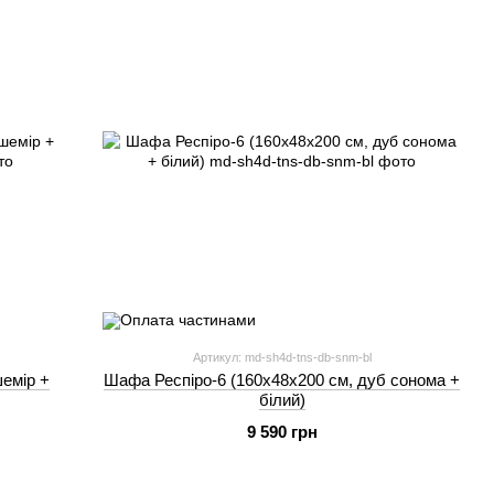
Артикул: md-sh4d-tns-db-snm-bl
емір +
Шафа Респіро-6 (160х48х200 см, дуб сонома +
білий)
9 590 грн