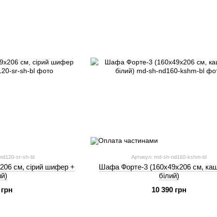
nd120-sr-sh-bl
Артикул: md-sh-nd160-kshm-bl
206 см, сірий шифер +
Шафа Форте-3 (160х49х206 см, каш
ий)
білий)
 грн
10 390 грн