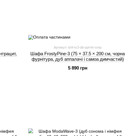
Артикул: lshf-tv3-db-ppl-lm-smp
нтрацит,
Шафа FrostyPine-3 (75 × 37.5 × 200 см, чорна
фурнітура, дуб аппалачі і самоа димчастий)
5 890 грн