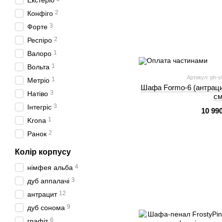
Екстеріо
2
Конфіго
3
Форте
2
Респіро
1
Валоро
1
Вольта
Артикул: ph-sh
1
Метріо
Шафа Formo-6 (антраци
3
Натіво
см
3
Інтегріс
10 99
1
Krona
2
Ранок
Колір корпусу
4
німфея альба
3
дуб аппалачі
12
антрацит
9
дуб сонома
6
графіт