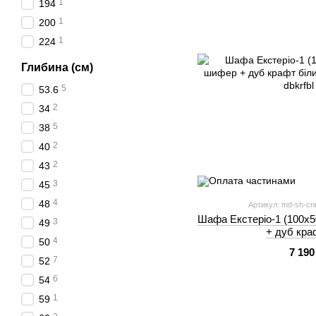
1
194
1
200
1
224
Глибина (см)
5
53.6
2
34
5
38
2
40
2
43
3
45
4
48
Артикул: md-sh-cnn
Шафа Екстеріо-1 (100х5
3
49
+ дуб кра
4
50
7 190
7
52
6
54
1
59