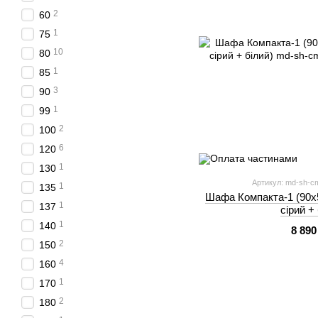
2
60
1
75
10
80
1
85
3
90
1
99
2
100
6
120
1
130
Артикул: md-sh-cmf
1
135
Шафа Компакта-1 (90х
1
137
сірий +
1
140
8 890
2
150
4
160
1
170
2
180