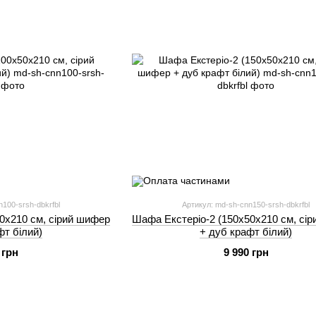
100-srsh-dbkrfbl
Артикул: md-sh-cnn150-srsh-dbkrfbl
0х210 см, сірий шифер
Шафа Екстеріо-2 (150х50х210 см, сі
фт білий)
+ дуб крафт білий)
 грн
9 990 грн