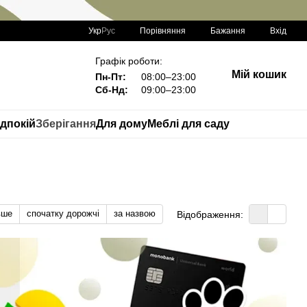
Порівняння
Укр
Рус
Бажання
Вхід
Графік роботи:
Мій кошик
Пн-Пт:
08:00–23:00
Сб-Нд:
09:00–23:00
дпокій
Зберігання
Для дому
Меблі для саду
вше
спочатку дорожчі
за назвою
Відображення: