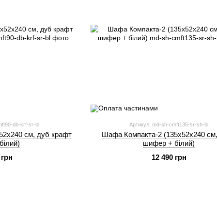
t90-db-krf-sr-bl
Артикул: md-sh-cmft135-sr-sh-bl
52х240 см, дуб крафт
Шафа Компакта-2 (135х52х240 см,
 білий)
шифер + білий)
 грн
12 490 грн