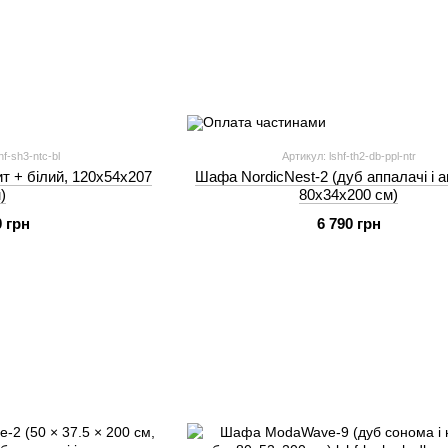
f-sh3-ntc-bl
Артикул: lshf-th2-db-ppl-ntr
т + білий, 120х54х207
Шафа NordicNest-2 (дуб аппалачі і а
)
80х34х200 см)
0 грн
6 790 грн