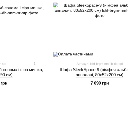
1
r-stp
Артикул: lshf-brgm-nmf-lb-db-ppl
 сонома і сіра мишка,
Шафа SleekSpace-9 (німфея альба
90 см)
аппалачі, 80х52х200 см)
 грн
7 090 грн