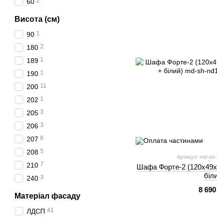
2
60
Висота (см)
1
90
2
180
1
189
1
190
11
200
1
202
3
205
3
206
6
207
5
208
Артикул: md-sh-
7
210
Шафа Форте-2 (120х49х
біл
3
240
8 690
Матеріал фасаду
41
ЛДСП