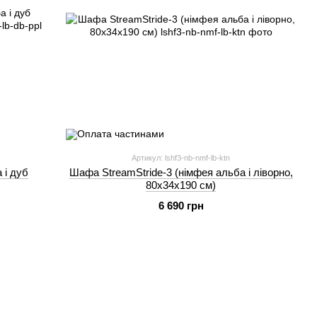
Артикул: lshf3-nb-nmf-lb-ktn
 і дуб
Шафа StreamStride-3 (німфея альба і ліворно,
80х34х190 см)
6 690 грн