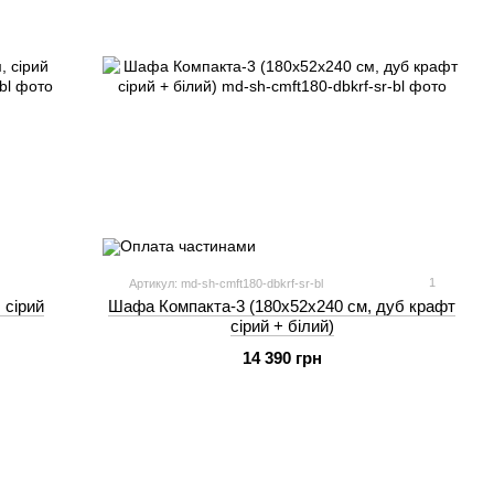
1
Артикул: md-sh-cmft180-dbkrf-sr-bl
 сірий
Шафа Компакта-3 (180х52х240 см, дуб крафт
сірий + білий)
14 390 грн