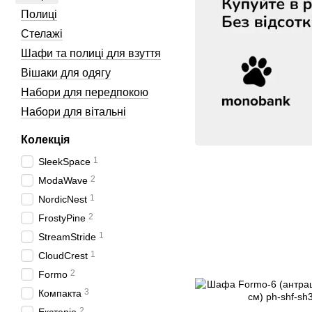
Полиці
Стелажі
Шафи та полиці для взуття
Вішаки для одягу
Набори для передпокою
Набори для вітальні
Колекція
1
SleekSpace
2
ModaWave
1
NordicNest
2
FrostyPine
1
StreamStride
1
CloudCrest
2
Formo
3
Компакта
2