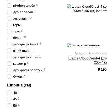
5
німфея альба
1
дуб аппалачі
12
антрацит
5
горіх
6
тахо
20
білий
5
дуб крафт білий
1
сірий шифер
Артикул: lshf-ttrs-db-snm-s
1
дуб крафт сірий
Шафа CloudCrest-4 (дуб
200х43х
4
кашемір
9 190
3
дуб крафт золотий
2
буковий
Ширина (см)
1
40
1
45
4
50