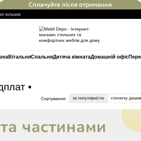
ог кольорів
изна
Вітальня
Спальня
Дитяча кімната
Домашній офіс
Пере
дплат •
за популярністю
спочатку деше
Сортування: