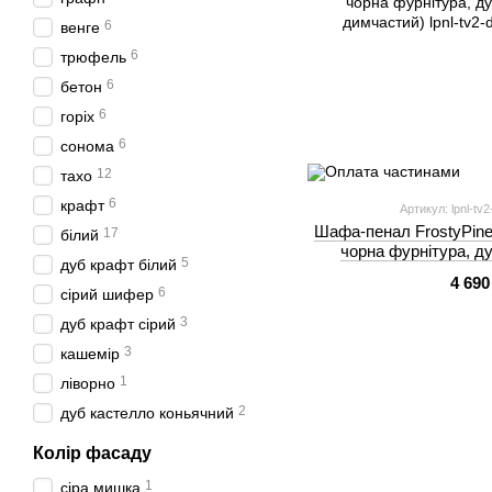
6
венге
6
трюфель
6
бетон
6
горіх
6
сонома
12
тахо
6
крафт
Артикул: lpnl-tv
Шафа-пенал FrostyPine-
17
білий
чорна фурнітура, ду
5
дуб крафт білий
димча
4 690
6
сірий шифер
3
дуб крафт сірий
3
кашемір
1
ліворно
2
дуб кастелло коньячний
Колір фасаду
1
сіра мишка