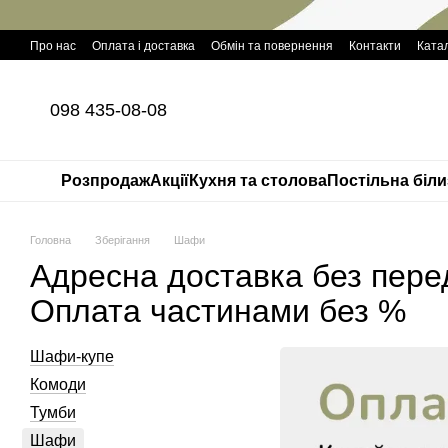
Перейти до основного контенту
Про нас
Оплата і доставка
Обмін та повернення
Контакти
Катал
098 435-08-08
Розпродаж
Акції
Кухня та столова
Постільна біл
Головна
Зберігання
Шафи
Адресна доставка без пере
Оплата частинами без %
Шафи-купе
Комоди
Тумби
Шафи