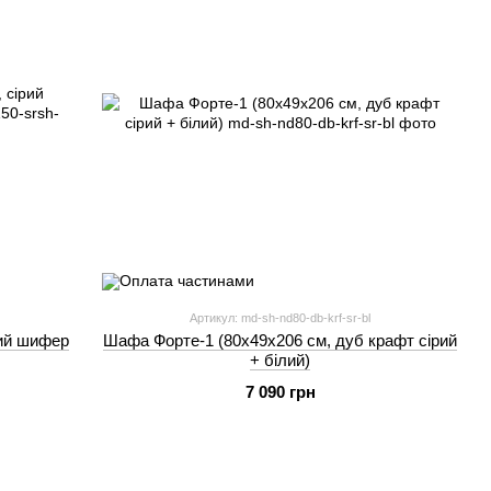
Артикул: md-sh-nd80-db-krf-sr-bl
рий шифер
Шафа Форте-1 (80х49х206 см, дуб крафт сірий
+ білий)
7 090 грн