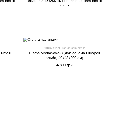
Артикул: lshf-krsh-db-snm-nmf-lb
німфея
Шафа ModaWave-3 (дуб сонома і німфея
альба, 40х43х200 см)
4 890 грн