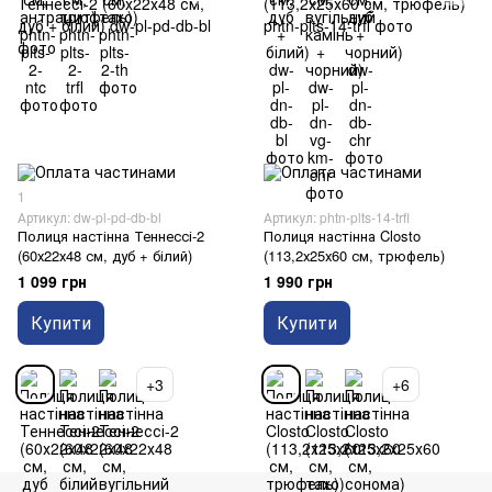
1
Артикул: dw-pl-pd-db-bl
Артикул: phtn-plts-14-trfl
Полиця настінна Теннессі-2
Полиця настінна Closto
(60х22х48 см, дуб + білий)
(113,2х25х60 см, трюфель)
1 099 грн
1 990 грн
Купити
Купити
+3
+6