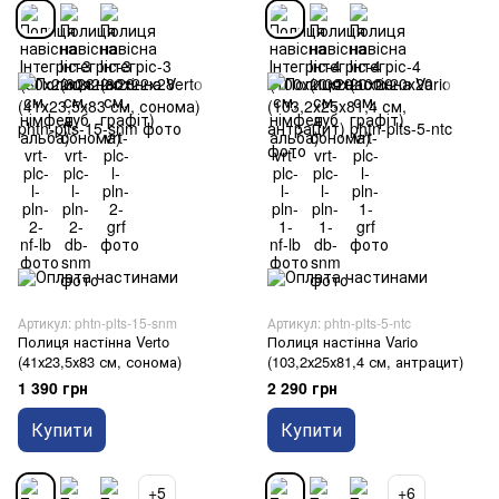
Артикул: phtn-plts-15-snm
Артикул: phtn-plts-5-ntc
Полиця настінна Verto
Полиця настінна Vario
(41х23,5х83 см, сонома)
(103,2х25х81,4 см, антрацит)
1 390 грн
2 290 грн
Купити
Купити
+5
+6