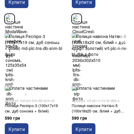
Купити
Купити
1
Артикул: md-plc-tns-db-snm-bl
Артикул: vrt-plc-n-nv-bl-dbk-z
Полиця Респіро-3 (100х17х19
Полиця навісна Натіво-5
см, дуб сонома + білий)
(100х18х20 см, білий + дуб
крафт золотий)
590 грн
590 грн
Купити
Купити