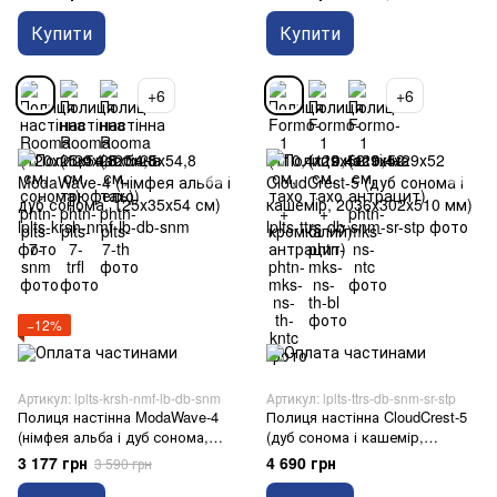
Купити
Купити
+6
+6
−12%
Артикул: lplts-krsh-nmf-lb-db-snm
Артикул: lplts-ttrs-db-snm-sr-stp
Полиця настінна ModaWave-4
Полиця настінна CloudCrest-5
(німфея альба і дуб сонома,
(дуб сонома і кашемір,
125х35х54 см)
2036х302х510 мм)
3 177 грн
4 690 грн
3 590 грн