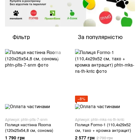
Фільтр
За популярністю
−8%
Артикул: phtn-plts-7-snm
Артикул: phtn-mks-ns-th-kntc
Полиця настінна Rooma
Полиця Formo-1 (110,4х29х52
(120х25х54,8 см, сонома)
см, тахо + кромка антрацит)
1 790 грн
2 577 грн
2 790 грн