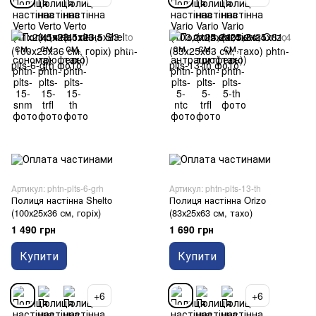
Артикул: phtn-plts-6-grh
Артикул: phtn-plts-13-th
Полиця настінна Shelto
Полиця настінна Orizo
(100х25х36 см, горіх)
(83х25х63 см, тахо)
1 490 грн
1 690 грн
Купити
Купити
+6
+6