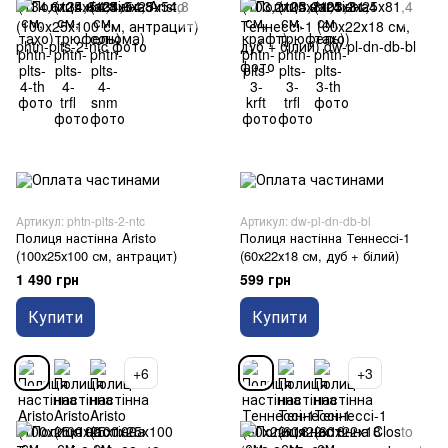
Артикул: phtn-plts-2-ntc
Артикул: dw-pl-dn-db-bl
Полиця настінна Aristo
Полиця настінна Теннессі-1
(100х25х100 см, антрацит)
(60х22х18 см, дуб + білий)
1 490 грн
599 грн
Купити
Купити
+6
+3