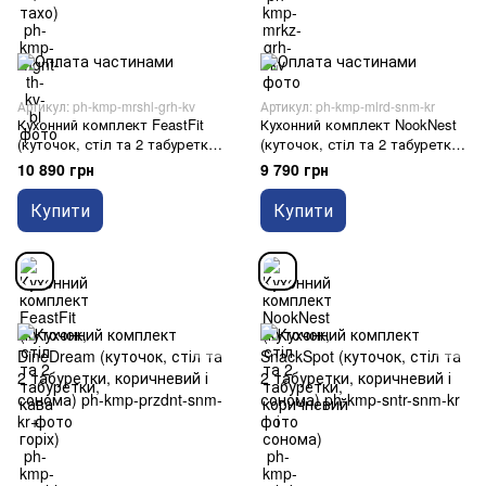
Артикул: ph-kmp-mrshl-grh-kv
Артикул: ph-kmp-mlrd-snm-kr
Кухонний комплект FeastFit
Кухонний комплект NookNest
(куточок, стіл та 2 табуретки,
(куточок, стіл та 2 табуретки,
кава + горіх)
коричневий і сонома)
10 890 грн
9 790 грн
Купити
Купити