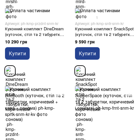
1
Артикул: ph-kmp-przdnt-snm-kr
Артикул: ph-kmp-sntr-snm-kr
Кухонний комплект DineDream
Кухонний комплект SnackSpot
(куточок, стіл та 2 табуретки,
(куточок, стіл та 2 табуретки,
коричневий і сонома)
коричневий і сонома)
10 290 грн
9 590 грн
Купити
Купити