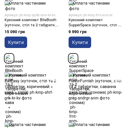
Артикул: ph-kmp-sprtk-snm-kr-kv
Артикул: ph-kmp-frnt-snm-kr
Кухонний комплект BiteBooth
Кухонний комплект
(куточок, стіл та 2 табуретки,
SupperSpace (куточок, стіл та
коричневий + кава + сонома)
2 табуретки, коричневий і
15 090 грн
9 990 грн
сонома)
Купити
Купити