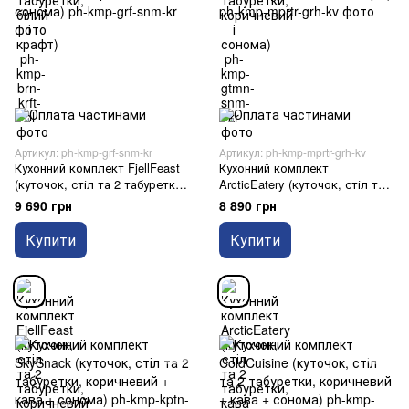
Артикул: ph-kmp-grf-snm-kr
Артикул: ph-kmp-mprtr-grh-kv
Кухонний комплект FjellFeast
Кухонний комплект
(куточок, стіл та 2 табуретки,
ArcticEatery (куточок, стіл та 2
коричневий і сонома)
табуретки, кава і горіх)
9 690 грн
8 890 грн
Купити
Купити