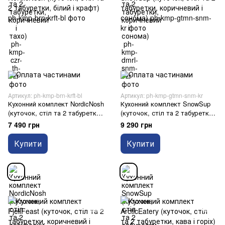
Артикул: ph-kmp-brn-krft-bl
Артикул: ph-kmp-gtmn-snm-kr
Кухонний комплект NordicNosh
Кухонний комплект SnowSup
(куточок, стіл та 2 табуретки,
(куточок, стіл та 2 табуретки,
білий і крафт)
коричневий і сонома)
7 490 грн
9 290 грн
Купити
Купити