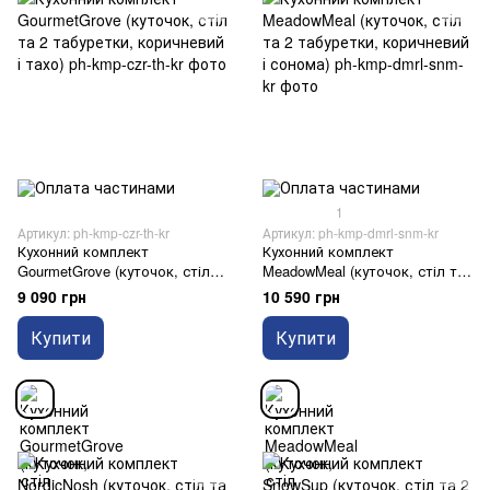
1
Артикул: ph-kmp-czr-th-kr
Артикул: ph-kmp-dmrl-snm-kr
Кухонний комплект
Кухонний комплект
GourmetGrove (куточок, стіл
MeadowMeal (куточок, стіл та
та 2 табуретки, коричневий і
2 табуретки, коричневий і
9 090 грн
10 590 грн
тахо)
сонома)
Купити
Купити