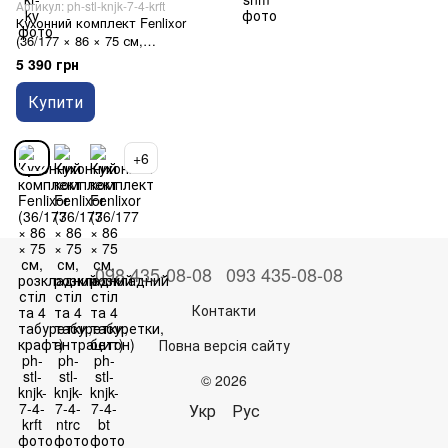
Артикул: ph-stl-knjk-7-4-krft
Кухонний комплект Fenlixor
(36/177 × 86 × 75 см,
розкладний стіл та 4
5 390 грн
табуретки, крафт)
Купити
+6
098 435-08-08
093 435-08-08
Контакти
Повна версія сайту
© 2026
Укр
Рус