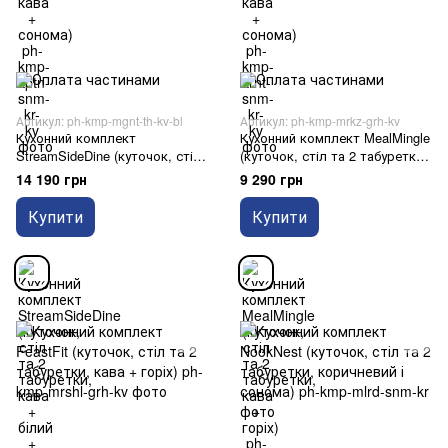
Артикул: ph-kmp-mgnt-th-kv-bl
Артикул: ph-kmp-mrkz-grh-kv
Кухонний комплект
Кухонний комплект MealMingle
StreamSideDine (куточок, стіл
(куточок, стіл та 2 табуретки,
та 2 табуретки, кава + білий +
кава + горіх)
14 190 грн
9 290 грн
тахо)
Купити
Купити