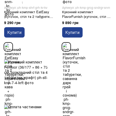
1
Артикул: ph-kmp-shrf-grh-kr-kv
Артикул: ph-kmp-grcg-sndrgr-snm
Кухонний комплект EatEasy
Кухонний комплект
(куточок, стіл та 2 табуретки,
FlavorFurnish (куточок, стіл та
коричневий + кава + горіх)
2 табуретки, саванна дарк
9 290 грн
9 890 грн
грей і сонома)
Купити
Купити