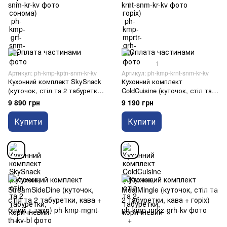
1
Артикул: ph-kmp-kptn-snm-kr-kv
Артикул: ph-kmp-krnt-snm-kr-kv
Кухонний комплект SkySnack
Кухонний комплект
(куточок, стіл та 2 табуретки,
ColdCuisine (куточок, стіл та 2
коричневий + кава + сонома)
табуретки, коричневий + кава
9 890 грн
9 190 грн
+ сонома)
Купити
Купити