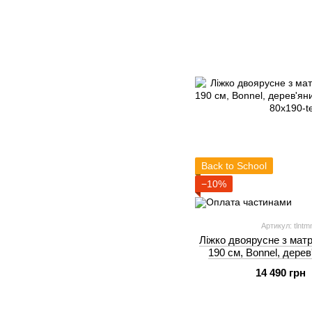
Back to School
−10%
Артикул: tlntm
Ліжко двоярусне з матр
190 см, Bonnel, дерев
14 490 грн