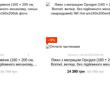
−9%
1
00sb
Артикул: rhd-am160x200smb
вінок (160 × 200 см,
Ліжко з матрацом Орхідея (160 × 2
ідйомного механізму,
Bonnel, велюр, без підйомного мех
рий) IMI
смарагдовий) IMI
14 380 грн
15 780 грн
15 780 грн