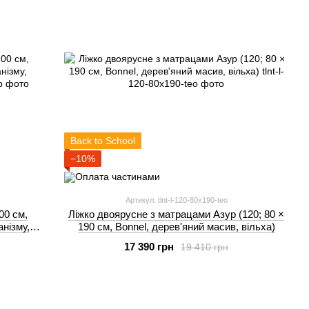
Back to School
−10%
Артикул: tlnt-l-120-80x190-teo
00 см,
Ліжко двоярусне з матрацами Азур (120; 80 ×
анізму,
190 см, Bonnel, дерев'яний масив, вільха)
17 390 грн
19 410 грн