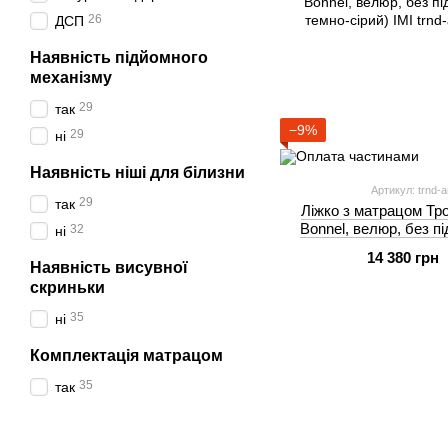
26
ДСП
Наявність підйомного
механізму
29
так
−9%
29
ні
Наявність ніші для білизни
Артикул: trnd-
29
так
Ліжко з матрацом Тро
Bonnel, велюр, без п
32
ні
темно-сі
14 380 грн
Наявність висувної
скриньки
35
ні
Комплектація матрацом
35
так