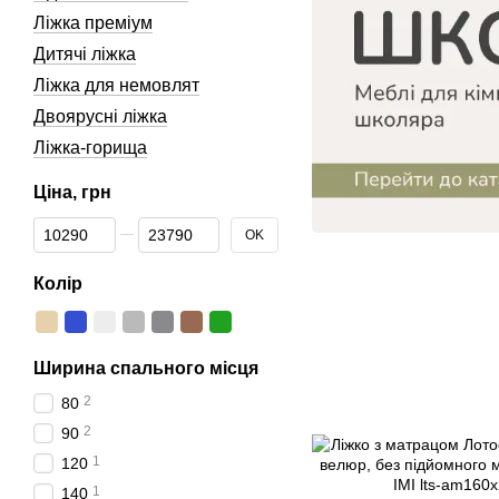
Ліжка преміум
Дитячі ліжка
Ліжка для немовлят
Двоярусні ліжка
Ліжка-горища
Ціна, грн
Від Ціна, грн
До Ціна, грн
OK
Колір
Ширина спального місця
2
80
2
90
1
120
1
140