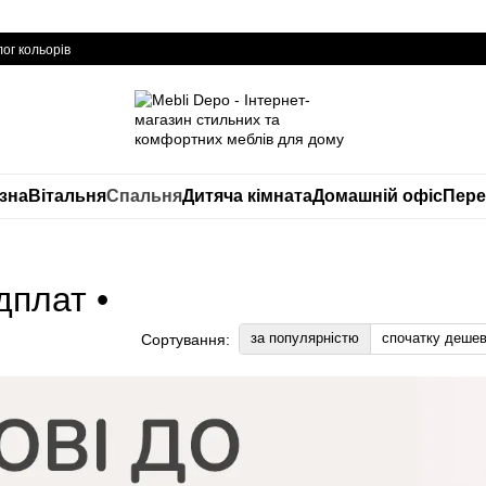
ог кольорів
изна
Вітальня
Спальня
Дитяча кімната
Домашній офіс
Пере
дплат •
за популярністю
спочатку деше
Сортування: