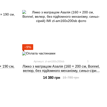
−9%
1
Артикул: zl-am160x200sb
× 190 см,
Ліжко з матрацом Азалія (160 × 200 см, Bonnel,
велюр, без підйомного механізму, синьо-сірий)
IMI
14 380 грн
15 780 грн