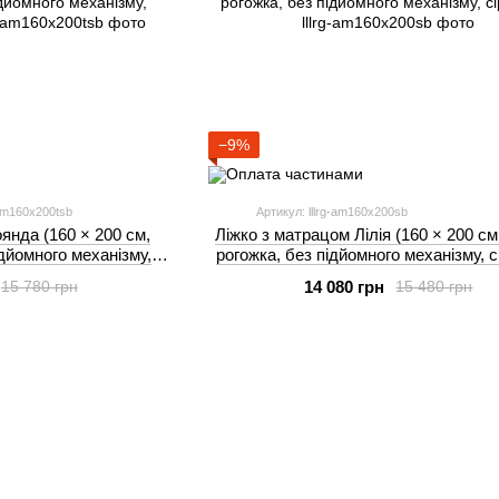
−9%
am160x200tsb
Артикул: lllrg-am160x200sb
янда (160 × 200 см,
Ліжко з матрацом Лілія (160 × 200 см
ідйомного механізму,
рогожка, без підйомного механізму, с
рий) IMI
14 080 грн
15 780 грн
15 480 грн