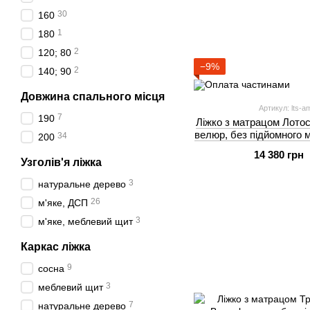
30
160
1
180
2
120; 80
−9%
2
140; 90
Довжина спального місця
Артикул: lts-
7
190
Ліжко з матрацом Лотос 
велюр, без підйомного м
34
200
IM
14 380 грн
Узголів'я ліжка
3
натуральне дерево
26
м'яке, ДСП
3
м'яке, меблевий щит
Каркас ліжка
9
сосна
3
меблевий щит
7
натуральне дерево