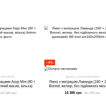
−9%
n-80x190-teo
Артикул: lvnd-am160x200krb
ацами Азур Міні (80 ×
Ліжко з матрацом Лаванда (160 × 2
'яний масив, вільха)
Bonnel, велюр, без підйомного мех
кремовий) IMI
14 380 грн
16 180 грн
15 780 грн