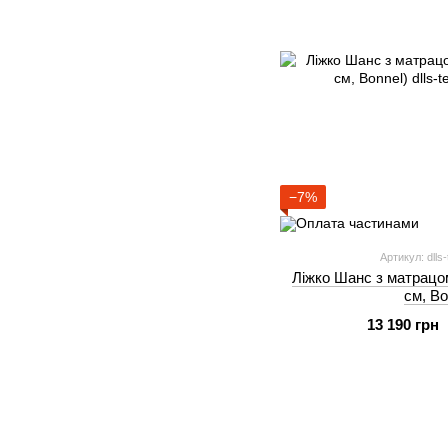
−7%
Артикул: dlls
Ліжко Шанс з матрацом
см, Bo
13 190 грн