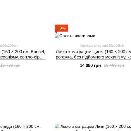
−9%
am160x200ssb
Артикул: tsnrg-am160x200krb
(160 × 200 см, Bonnel,
Ліжко з матрацом Цинія (160 × 200 см
еханізму, світло-сірий)
рогожка, без підйомного механізму, 
I
IMI
14 080 грн
15 780 грн
15 480 грн