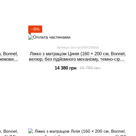
−9%
Артикул: tsn-am160x200tsb
, Bonnel,
Ліжко з матрацом Цинія (160 × 200 см, Bonnel,
кремовий)
велюр, без підйомного механізму, темно-сірий)
IMI
14 380 грн
15 780 грн