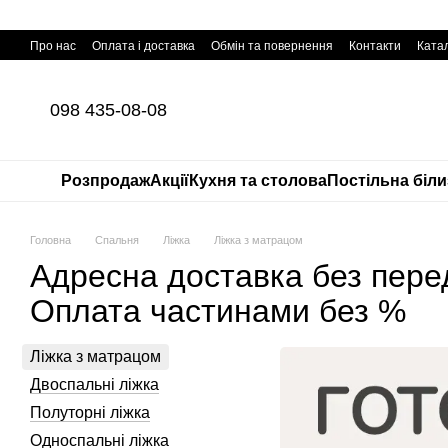
Перейти до основного контенту
Про нас
Оплата і доставка
Обмін та повернення
Контакти
Катал
098 435-08-08
Розпродаж
Акції
Кухня та столова
Постільна біл
Головна
Спальня
Ліжка
Ліжка з матрацом
Адресна доставка без пере
Оплата частинами без %
Ліжка з матрацом
Двоспальні ліжка
Полуторні ліжка
Односпальні ліжка