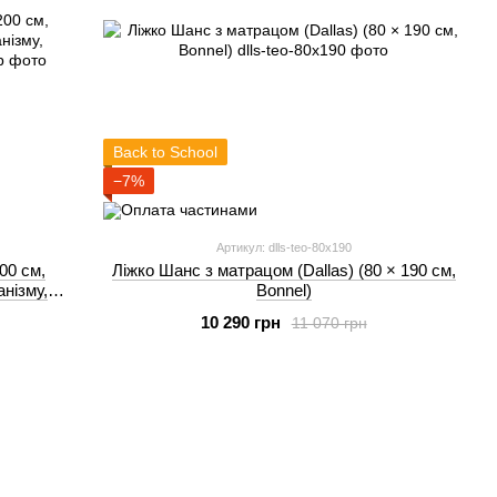
Back to School
−7%
Артикул: dlls-teo-80x190
00 см,
Ліжко Шанс з матрацом (Dallas) (80 × 190 см,
анізму,
Bonnel)
10 290 грн
11 070 грн