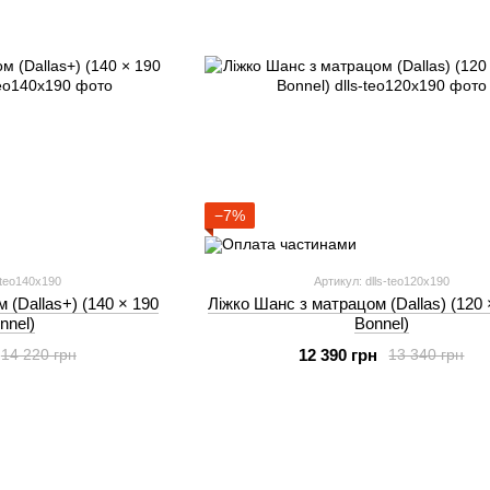
−7%
-teo140x190
Артикул: dlls-teo120x190
 (Dallas+) (140 × 190
Ліжко Шанс з матрацом (Dallas) (120 
nnel)
Bonnel)
12 390 грн
14 220 грн
13 340 грн