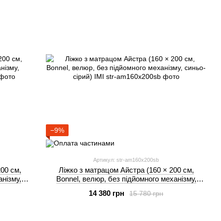
−9%
Артикул: str-am160x200sb
00 см,
Ліжко з матрацом Айстра (160 × 200 см,
анізму,
Bonnel, велюр, без підйомного механізму,
синьо-сірий) IMI
14 380 грн
15 780 грн