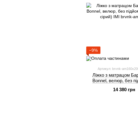
−9%
Артикул: brvnk-am160x2
Ліжко з матрацом Бар
Bonnel, велюр, без п
синьо-сі
14 380 грн