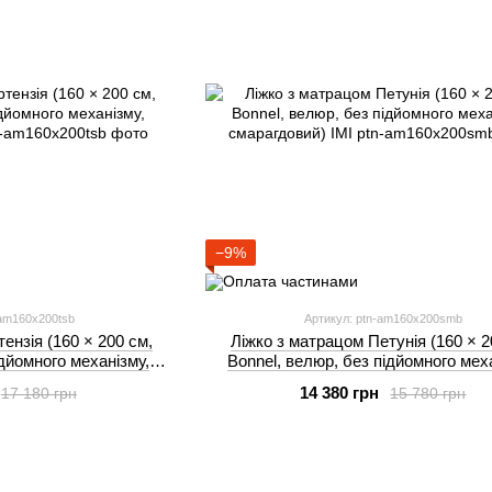
−9%
-am160x200tsb
Артикул: ptn-am160x200smb
ензія (160 × 200 см,
Ліжко з матрацом Петунія (160 × 2
ідйомного механізму,
Bonnel, велюр, без підйомного мех
рий) IMI
смарагдовий) IMI
14 380 грн
17 180 грн
15 780 грн