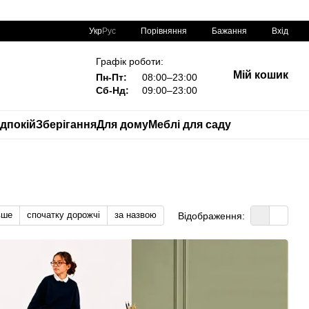
Порівняння
Укр
Рус
Бажання
Вхід
Графік роботи:
Мій кошик
Пн-Пт:
08:00–23:00
Сб-Нд:
09:00–23:00
дпокій
Зберігання
Для дому
Меблі для саду
вше
спочатку дорожчі
за назвою
Відображення: