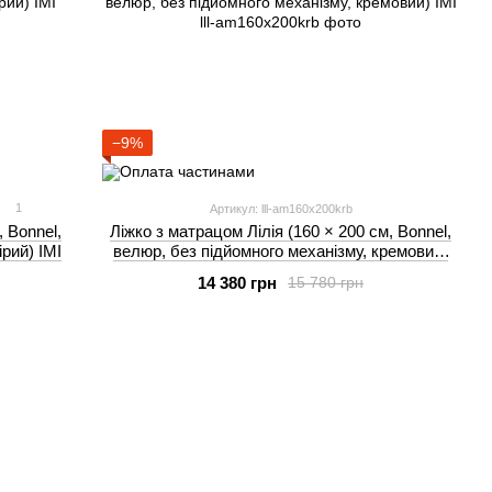
−9%
1
Артикул: lll-am160x200krb
, Bonnel,
Ліжко з матрацом Лілія (160 × 200 см, Bonnel,
ірий) IMI
велюр, без підйомного механізму, кремовий)
IMI
14 380 грн
15 780 грн