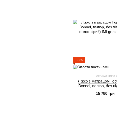
−8%
Артикул: grtnz
Ліжко з матрацом Горт
Bonnel, велюр, без п
темно-сі
15 780 грн