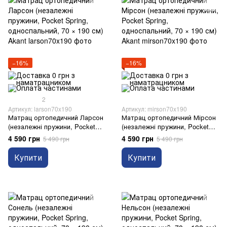
−16%
−16%
2
Артикул: larson70x190
Артикул: mirson70x190
Матрац ортопедичний Ларсон
Матрац ортопедичний Мірсон
(незалежні пружини, Pocket
(незалежні пружини, Pocket
Spring, односпальний, 70 × 190
Spring, односпальний, 70 × 190
4 590 грн
4 590 грн
5 490 грн
5 490 грн
см) Akant
см) Akant
Купити
Купити