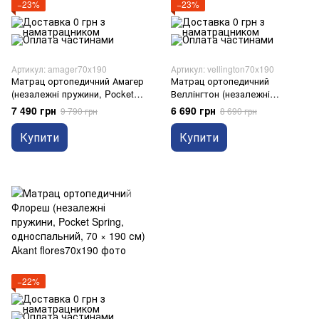
−23%
−23%
Артикул: amager70x190
Артикул: vellington70x190
Матрац ортопедичний Амагер
Матрац ортопедичний
(незалежні пружини, Pocket
Веллінгтон (незалежні
Spring, односпальний, 70 × 190
пружини, Pocket Spring,
7 490 грн
6 690 грн
9 790 грн
8 690 грн
см) Akant
односпальний, 70 × 190 см)
Akant
Купити
Купити
−22%