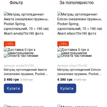
Фільтр
За популярністю
−13%
−19%
Артикул: amata70x190
Артикул: elison70x190
Матрац ортопедичний Амата
Матрац ортопедичний Елісон
(незалежні пружини, Pocket
(незалежні пружини, Pocket
Spring, односпальний, 70 × 190
Spring, односпальний, 70 × 190
3 490 грн
4 390 грн
3 990 грн
5 390 грн
см) Akant
см) Akant
Купити
Купити