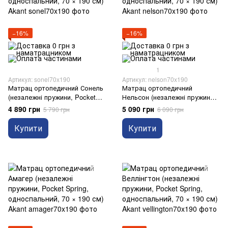
−16%
−16%
1
Артикул: sonel70x190
Артикул: nelson70x190
Матрац ортопедичний Сонель
Матрац ортопедичний
(незалежні пружини, Pocket
Нельсон (незалежні пружини,
Spring, односпальний, 70 × 190
Pocket Spring, односпальний,
4 890 грн
5 090 грн
5 790 грн
6 090 грн
см) Akant
70 × 190 см) Akant
Купити
Купити