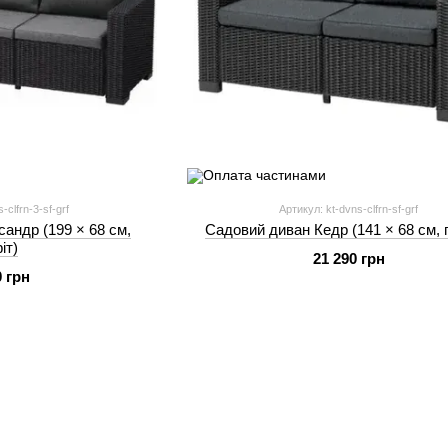
-clfrn-3-sf-grf
Артикул: kt-dvns-clfrn-sf-grf
андр (199 × 68 см,
Садовий диван Кедр (141 × 68 см, 
іт)
21 290 грн
0 грн