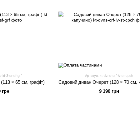
-ld-3-st-sf-grf
Артикул: kt-dvns-crf-lv-st-cpch
113 × 65 см, графіт)
Садовий диван Очерет (128 × 70 см, 
0 грн
9 190 грн