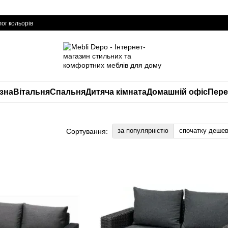
ог кольорів
изна
Вітальня
Спальня
Дитяча кімната
Домашній офіс
Пере
за популярністю
спочатку деше
Сортування: