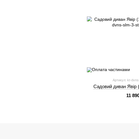
Артикул: kt-dvns-
Садовий диван Явір (
11 89