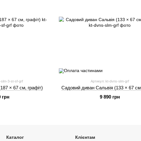
slm-3-st-sf-grf
Артикул: kt-dvns-slm-grf
187 × 67 см, графіт)
Садовий диван Сальвія (133 × 67 см,
0 грн
9 890 грн
Каталог
Клієнтам