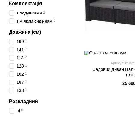
Комплектація
2
з подушками
6
з м'яким сидінням
Довжина (см)
1
199
1
141
2
113
Артикул: kt-dvns
1
128
Садовий диван Паліс
1
182
граф
1
187
25 69
1
133
Розкладний
8
ні