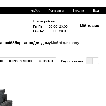
Порівняння
Укр
Рус
Бажання
Вхід
Графік роботи:
Мій кошик
Пн-Пт:
08:00–23:00
Сб-Нд:
09:00–23:00
дпокій
Зберігання
Для дому
Меблі для саду
вше
спочатку дорожчі
за назвою
Відображення: