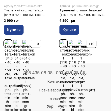
Артикул: ph-trm1-mln-th-ntrc
Артикул: ph-trm2-mln-snm-gr
Туалетний столик Teraxon
Туалетний столик Teraxon-1
(84,6 × 40 × 150 см, тахо і
(116 × 40 × 150,7 см, сонома і
антрацит)
горіх)
3 990 грн
4 890 грн
Купити
Купити
+10
+10
098 435-08-08
093 435-08-08
Контакти
Повна версія сайту
© 2026
Укр
Рус