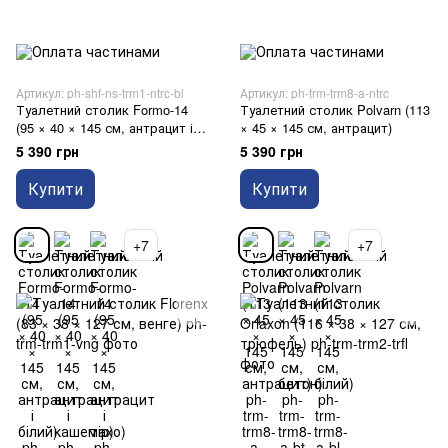
Артикул: ph-shf-ns-trm1-ntrc-bl
Артикул: ph-trm-trm8-a-ntrc
Туалетний столик Formo-14
Туалетний столик Polvarn (113
(95 × 40 × 145 см, антрацит і
× 45 × 145 см, антрацит)
білий)
5 390 грн
5 390 грн
Купити
Купити
+7
+7