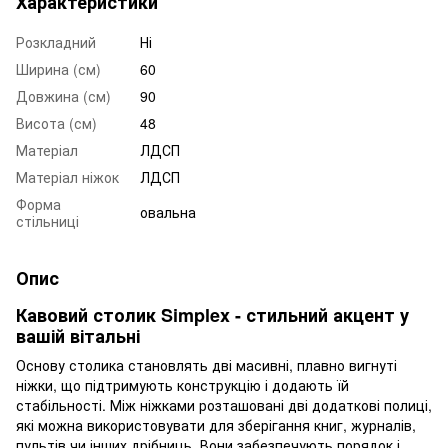
Характеристики
Розкладний
Ні
Ширина (см)
60
Довжина (см)
90
Висота (см)
48
Матеріал
ЛДСП
Матеріал ніжок
ЛДСП
Форма
овальна
стільниці
Опис
Кавовий столик Simplex - стильний акцент у
вашій вітальні
Основу столика становлять дві масивні, плавно вигнуті
ніжки, що підтримують конструкцію і додають їй
стабільності. Між ніжками розташовані дві додаткові полиці,
які можна використовувати для зберігання книг, журналів,
пультів чи інших дрібниць. Вони забезпечують порядок і