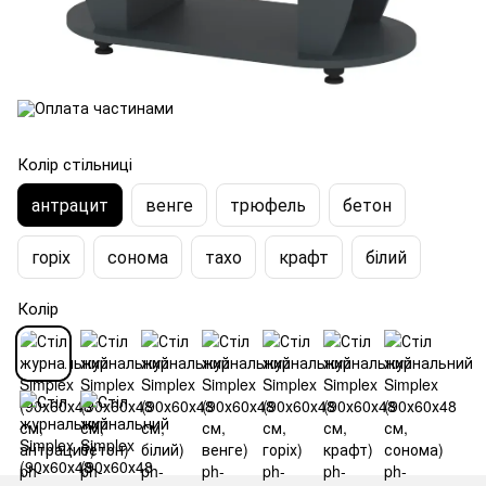
Колір стільниці
антрацит
венге
трюфель
бетон
горіх
сонома
тахо
крафт
білий
Колір