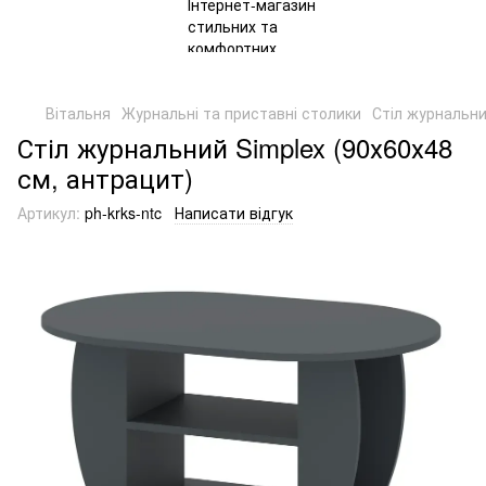
Вітальня
Журнальні та приставні столики
Стіл журнальни
Стіл журнальний Simplex (90х60х48
см, антрацит)
Артикул:
ph-krks-ntc
Написати відгук