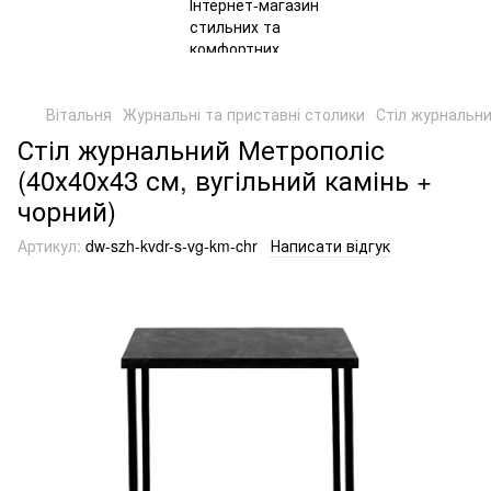
Вітальня
Журнальні та приставні столики
Стіл журнальни
Стіл журнальний Метрополіс
(40х40х43 см, вугільний камінь +
чорний)
Артикул:
dw-szh-kvdr-s-vg-km-chr
Написати відгук