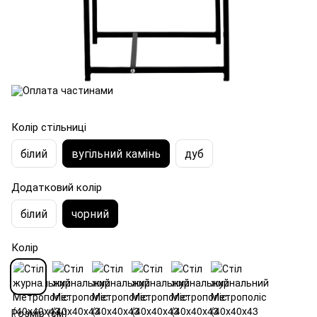
Колір стільниці
білий
вугільний камінь
дуб
Додатковий колір
білий
чорний
Колір
Розмір (см)