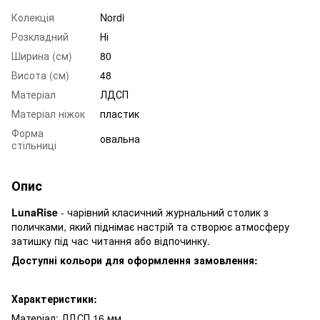
Колекція
Nordi
Розкладний
Ні
Ширина (см)
80
Висота (см)
48
Матеріал
ЛДСП
Матеріал ніжок
пластик
Форма
овальна
стільниці
Опис
LunaRise
- чарівний класичний журнальний столик з
поличками, який піднімає настрій та створює атмосферу
затишку під час читання або відпочинку.
Доступні кольори для оформлення замовлення:
Характеристики:
Матеріал: ЛДСП 16 мм