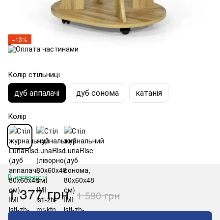
−13%
Колір стільниці
дуб аппалачі
дуб сонома
катанія
Колір
В наявності
1 377 грн
1 590 грн