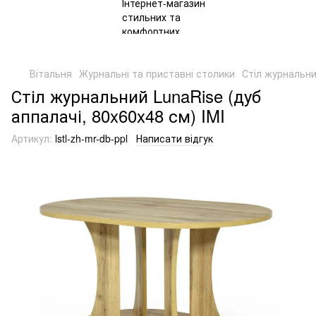
Вітальня
Журнальні та приставні столики
Стіл журнальни
Стіл журнальний LunaRise (дуб
аппалачі, 80x60x48 см) IMI
Артикул:
lstl-zh-mr-db-ppl
Написати відгук