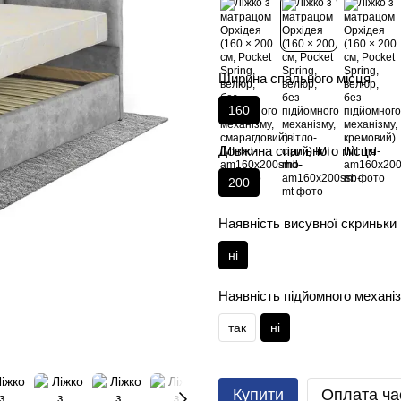
Ширина спального місця
160
Довжина спального місця
200
Наявність висувної скриньки
ні
Наявність підйомного механі
так
ні
Купити
Оплата ча