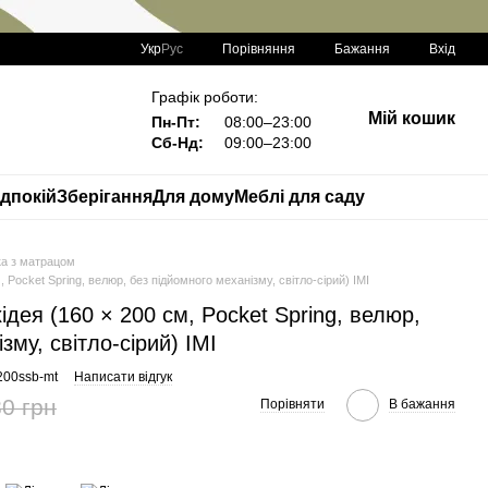
Порівняння
Укр
Рус
Бажання
Вхід
Графік роботи:
Мій кошик
Пн-Пт:
08:00–23:00
Сб-Нд:
09:00–23:00
дпокій
Зберігання
Для дому
Меблі для саду
ка з матрацом
 Pocket Spring, велюр, без підйомного механізму, світло-сірий) IMI
дея (160 × 200 см, Pocket Spring, велюр,
зму, світло-сірий) IMI
200ssb-mt
Написати відгук
0 грн
Порівняти
В бажання