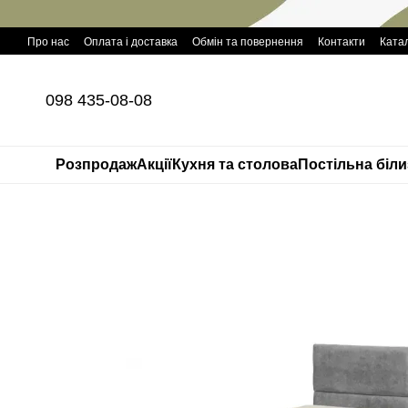
Перейти до основного контенту
Про нас
Оплата і доставка
Обмін та повернення
Контакти
Катал
098 435-08-08
Розпродаж
Акції
Кухня та столова
Постільна біл