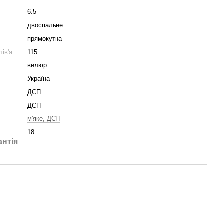
6.5
двоспальне
прямокутна
ів'я
115
велюр
Україна
ДСП
ДСП
м'яке, ДСП
18
антія