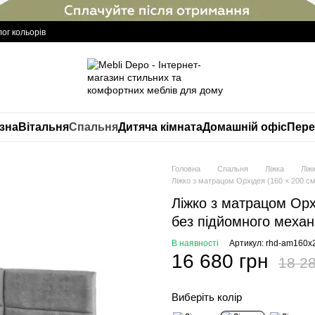
ог кольорів
изна
Вітальня
Спальня
Дитяча кімната
Домашній офіс
Пере
Головна
Спальня
Ліжка
Ліж
Ліжко з матрацом Орхідея (160 × 200 см,
Ліжко з матрацом Орхі
без підйомного механі
В наявності
Артикул: rhd-am160x
16 680 грн
18 28
Виберіть колір