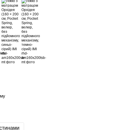
зму
стинами