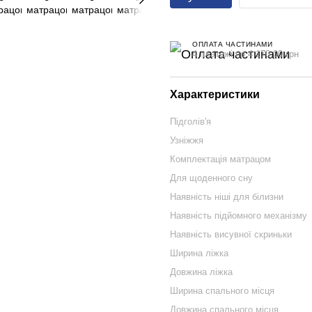
ОПЛАТА ЧАСТИНАМИ
4 платежі по 4 170.00 грн
Характеристики
Підголів'я
Узніжжя
Комплектація матрацом
Для щоденного сну
Наявність ніші для білизни
Наявність підйомного механізму
Наявність висувної скриньки
Ширина ліжка
Довжина ліжка
Ширина спального місця
Довжина спального місця