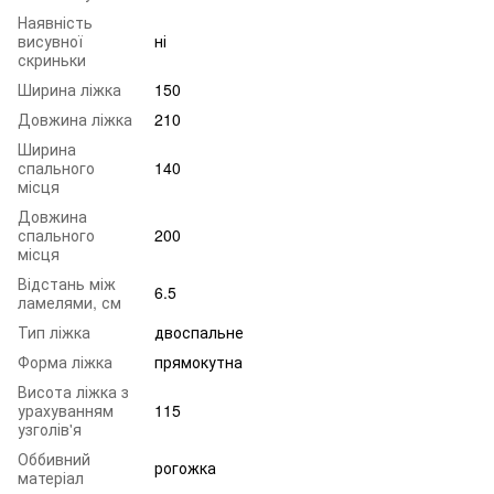
Наявність
висувної
ні
скриньки
Ширина ліжка
150
Довжина ліжка
210
Ширина
спального
140
місця
Довжина
спального
200
місця
Відстань між
6.5
ламелями, см
Тип ліжка
двоспальне
Форма ліжка
прямокутна
Висота ліжка з
урахуванням
115
узголів'я
Оббивний
рогожка
матеріал