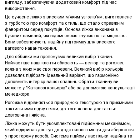
вигляду, забезпечуючи додатковий комфорт під час
використання.
Це сучасне ліжко з високим м’яким узголів’ям, виготовлене
з турботою про комфорт та стиль, що стало справжнім
фаворитом серед покупців. Основа ліжка виконана з
букових ламелей, які відомі своєю гнучкістю та міцністю.
Вони забезпечують надійну підтримку для високого
вагового навантаження.
Для оббивки ми пропонуємо великий вибір тканин.
Найчастіше наші клєнти обирають — велюр та рогожку,
кожна з яких має свої переваги. Великий вибір кольорів
дозволяє підібрати ідеальний варіант, що гармонійно
доповнить інтер'єр вашої спальні. Обрати тканину ви
можете у "Каталозі кольорів" або за допомогою консультації
менеджера.
Рогожка відрізняється природною текстурою та приємними
тактильними відчуттями, до того ж вона достатньо
довговічна і якісна.
Ліжка можуть бути укомплектовані підйомним механізмом,
який відкриває доступ до додаткового місця для зберігання
у просторому коробі. Система підйому настільки надійна та