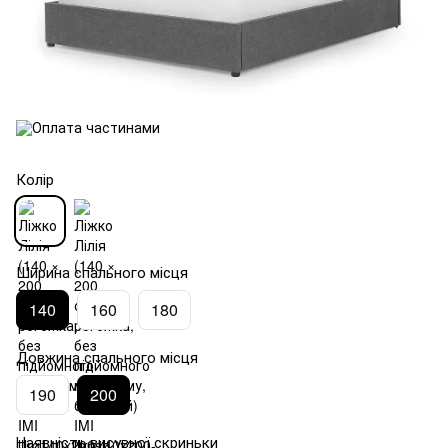
Колір
Ширина спального місця
140
160
180
Довжина спального місця
190
200
Наявність висувної скриньки