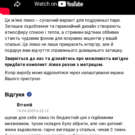
Це м’яке ліжко – сучасний варіант для подружньої пари.
Затишне оздоблення та гармонійний дизайн створюють
атмосферу спокою і тепла, а стримані відтінки оббивки
стають чудовим фоном для яскравих акцентів у вашій
спальні. Це ліжко не лише прикрасить інтер'єр, але й
подарує вам відчуття справжнього домашнього затишку.
Зверніться до нас та дізнайтесь про можливість вигідно
придбати комплект ліжка разом з матрацом.
Колір виробу може відрізнятися через налаштування екрана
Вашого пристрою.
Відгуки
1
Віталій
14.04.2025 в 22:12
шукав для себе ліжко по бюджетній ціні з підйомним
механізмом. трохи складно було зібрати, але син допоміг.
жінка задоволена. гарно виглядає у спальні, чекав 3 тижні.