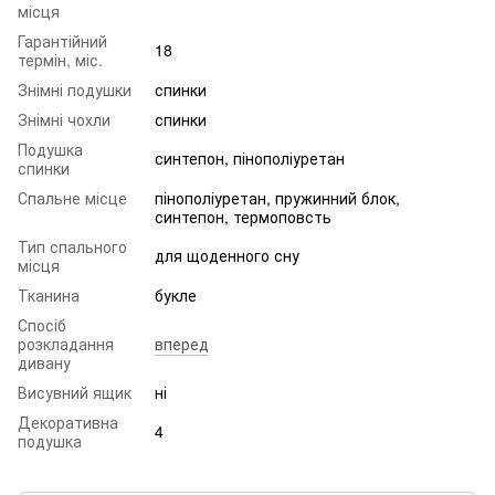
місця
Гарантійний
18
термін, міс.
Знімні подушки
спинки
Знімні чохли
спинки
Подушка
синтепон, пінополіуретан
спинки
Спальне місце
пінополіуретан, пружинний блок,
синтепон, термоповсть
Тип спального
для щоденного сну
місця
Тканина
букле
Спосіб
розкладання
вперед
дивану
Висувний ящик
ні
Декоративна
4
подушка