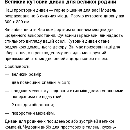
Великий кутовий диван для великої родини
Наш просторий диван — гарне рішення для вас! Модель
розрахована на 6 сидячих місць. Розмір кутового дивану аж
300 х 220 см.
Він забезпечить Вас комфортним спальним місцем для
щоденного використання. Сучасний і красивий, він надасть
стильного вигляду вашій оселі. Кутовий диван стане
родзинкою домашнього декору. Він має приховані ніші для
зберігання, а в розкладеному вигляді - має зручний
приліжковий столик для речей з додатковою нішею.
Особливості:
великий розмір;
два повноцінні спальні місця;
завдяки механізму з'єднання стик між двома спальними
поверхнями не відчутний;
2 ніші для зберігання;
поворотний механізм.
Диван для родинних посиденьок або зустрічей великої
компанії. Чудовий вибір для просторих віталень, кухонь-