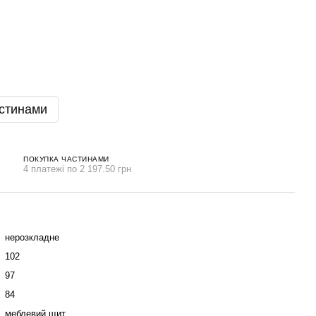
стинами
ПОКУПКА ЧАСТИНАМИ
4 платежі по 2 197.50 грн
нерозкладне
102
97
84
меблевий щит