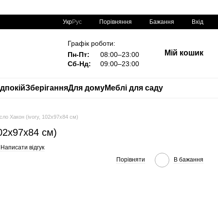
Порівняння
Укр
Рус
Бажання
Вхід
Графік роботи:
Мій кошик
Пн-Пт:
08:00–23:00
Сб-Нд:
09:00–23:00
дпокій
Зберігання
Для дому
Меблі для саду
ісло Хакон (ivory, 102х97х84 см)
102х97х84 см)
Написати відгук
Порівняти
В бажання