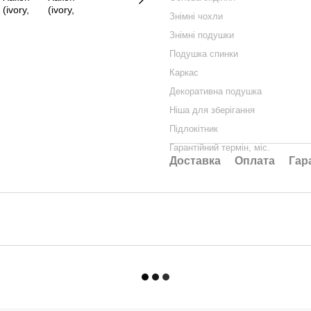
Знімні чохли
Знімні подушки
Подушка спинки
Каркас
Декоративна подушка
Ніша для зберігання
Підлокітник
Гарантійний термін, міс.
Доставка
Оплата
Гар