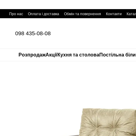
Перейти до основного контенту
Про нас
Оплата і доставка
Обмін та повернення
Контакти
Катал
098 435-08-08
Розпродаж
Акції
Кухня та столова
Постільна біл