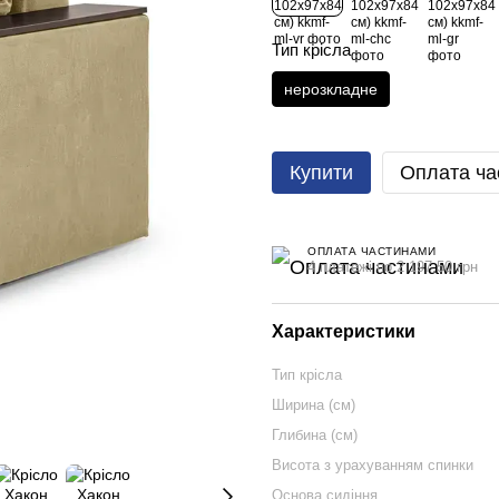
Тип крісла
нерозкладне
Купити
Оплата ча
ОПЛАТА ЧАСТИНАМИ
4 платежі по 2 197.50 грн
Характеристики
Тип крісла
Ширина (см)
Глибина (см)
Висота з урахуванням спинки
Основа сидіння