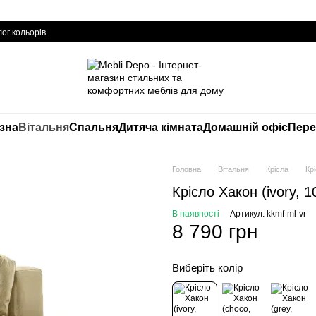
ог кольорів
изна
Вітальня
Спальня
Дитяча кімната
Домашній офіс
Пере
Головна
Вітальня
Крісла
Кр
Крісло Хакон (ivory, 
В наявності
Артикул: kkmf-ml-vr
8 790 грн
Виберіть колір