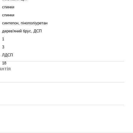
спинки
спинки
синтепон, пінополіуретан
дерев'яний брус, ДСП
1
3
ЛДСП
18
антія