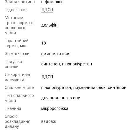
Задня частина
в флізеліні
Підлокітник
ЛДСП
Механізм
трансформації
дельфін
спального
місця
Гарантійний
18
термін, міс.
Знімні чохли
не знімаються
Подушка
синтепон, пінополіуретан
спинки
Декоративні
ЛДСП
елементи
Спальне місце
пінополіуретан, пружинний блок, синтепон
Тип спального
для щоденного сну
місця
Тканина
мікророгожка
Спосіб
розкладання
вздовж
дивану