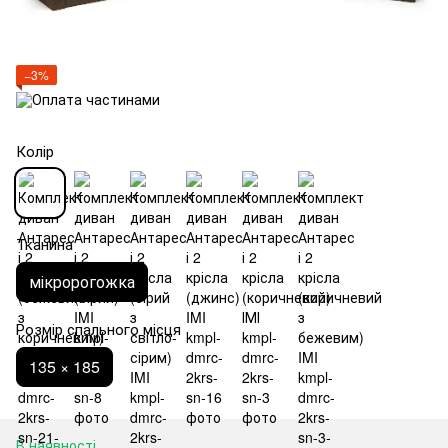
−3%
Колір
Тканина
мікророгожка
Розмір спального місця
135 × 185
В наявності