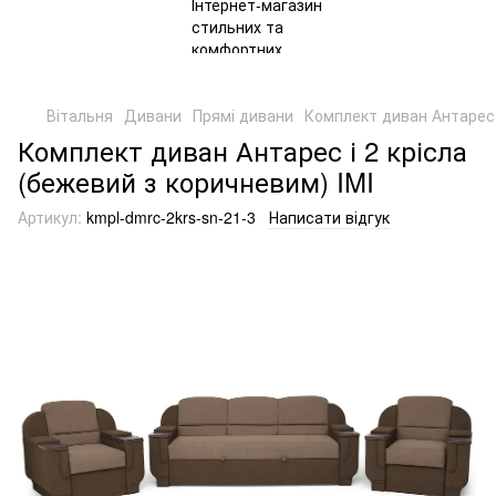
Вітальня
Дивани
Прямі дивани
Комплект диван Антарес і
Комплект диван Антарес і 2 крісла
(бежевий з коричневим) IMI
Артикул:
kmpl-dmrc-2krs-sn-21-3
Написати відгук