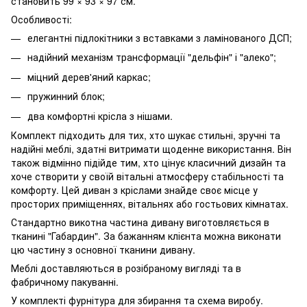
становить 99 × 93 × 97 см.
Особливості:
елегантні підлокітники з вставками з ламінованого ДСП;
надійний механізм трансформації "дельфін" і "алеко";
міцний дерев'яний каркас;
пружинний блок;
два комфортні крісла з нішами.
Комплект підходить для тих, хто шукає стильні, зручні та
надійні меблі, здатні витримати щоденне використання. Він
також відмінно підійде тим, хто цінує класичний дизайн та
хоче створити у своїй вітальні атмосферу стабільності та
комфорту. Цей диван з кріслами знайде своє місце у
просторих приміщеннях, вітальнях або гостьових кімнатах.
Стандартно викотна частина дивану виготовляється в
тканині "Габардин". За бажанням клієнта можна виконати
цю частину з основної тканини дивану.
Меблі доставляються в розібраному вигляді та в
фабричному пакуванні.
У комплекті фурнітура для збирання та схема виробу.