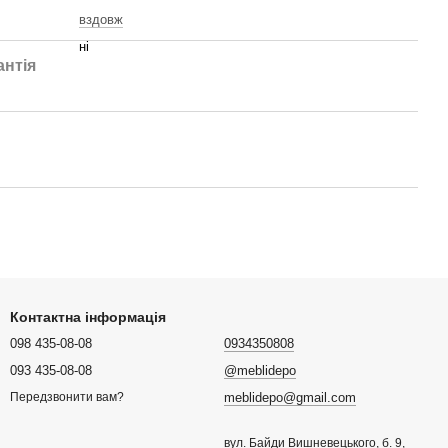
вздовж
ні
антія
Контактна інформація
098 435-08-08
0934350808
093 435-08-08
@meblidepo
meblidepo@gmail.com
Передзвонити вам?
вул. Байди Вишневецького, б. 9,