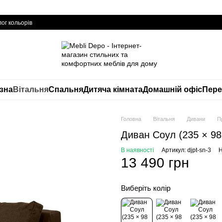
ог кольорів
изна
Вітальня
Спальня
Дитяча кімната
Домашній офіс
Пере
Головна
Вітальня
Дивани
П
Диван Соул (235 × 98
В наявності
Артикул: djpt-sn-3
Н
13 490 грн
Виберіть колір