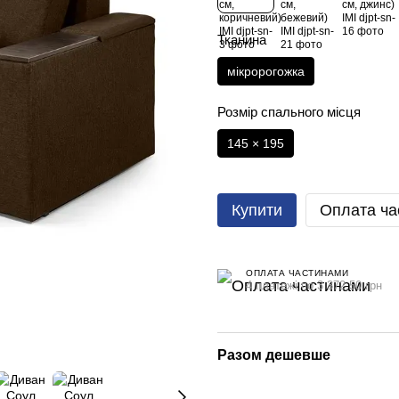
Тканина
мікророгожка
Розмір спального місця
145 × 195
Купити
Оплата ча
ОПЛАТА ЧАСТИНАМИ
4 платежі по 3 372.50 грн
Разом дешевше