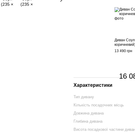
Диван Соул 
коричневий)
13 490 грн
16 0
Характеристики
Тип дивану
Кількість посадочних місць
Довжина дивана
Глибина дивана
Висота посадкової частини дива