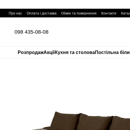
Перейти до основного контенту
Про нас
Оплата і доставка
Обмін та повернення
Контакти
Катал
098 435-08-08
Розпродаж
Акції
Кухня та столова
Постільна біл