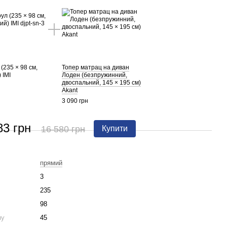
(235 × 98 см,
Топер матрац на диван
 IMI
Лоден (безпружинний,
двоспальний, 145 × 195 см)
Akant
3 090 грн
83 грн
16 580 грн
Купити
прямий
3
235
98
ну
45