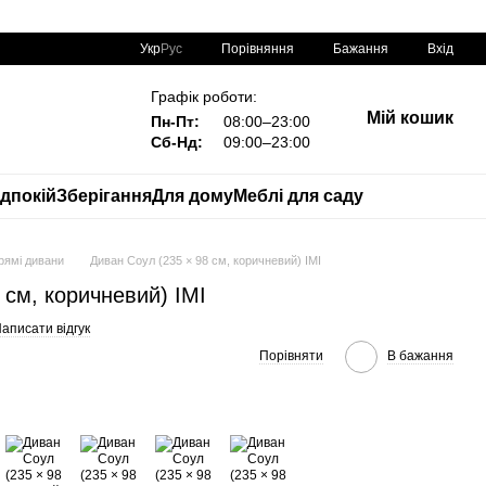
Порівняння
Укр
Рус
Бажання
Вхід
Графік роботи:
Мій кошик
Пн-Пт:
08:00–23:00
Сб-Нд:
09:00–23:00
дпокій
Зберігання
Для дому
Меблі для саду
рямі дивани
Диван Соул (235 × 98 см, коричневий) IMI
 см, коричневий) IMI
аписати відгук
Порівняти
В бажання