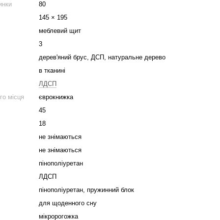
инки
80
145 × 195
меблевий щит
3
дерев'яний брус, ДСП, натуральне дерево
в тканині
ЛДСП
го місця
єврокнижка
45
18
не знімаються
не знімаються
пінополіуретан
ЛДСП
пінополіуретан, пружинний блок
для щоденного сну
мікророгожка