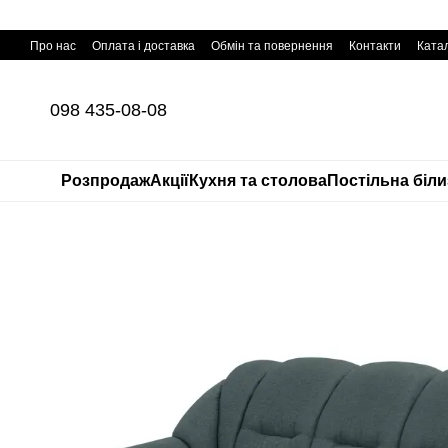
Перейти до основного контенту
Про нас
Оплата і доставка
Обмін та повернення
Контакти
Катал
098 435-08-08
Розпродаж
Акції
Кухня та столова
Постільна біл