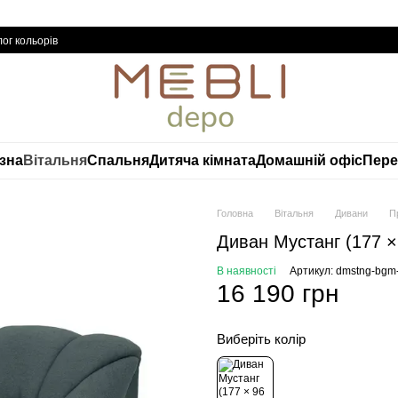
ог кольорів
изна
Вітальня
Спальня
Дитяча кімната
Домашній офіс
Пере
Головна
Вітальня
Дивани
П
Диван Мустанг (177 ×
В наявності
Артикул: dmstng-bgm
16 190 грн
Виберіть колір