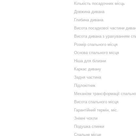
Кількість посадочних місць
Довжина дивана
Глибина дивана
Висота посадкової частини дива
Висота дивана з урахуванням сп
Розмір спального місця
Основа спального місця
Ніша для білизни
Каркас дивану
Задня частина
Підлокітник
Механізм трансформації спально
Висота спального місця
Гарантійний термін, міс.
Знімні чохли
Подушка спинки
Спальне місце