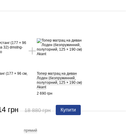
нг (177 × 96 см,
Топер матрац на диван
Лоден (безпружинний,
полуторний, 125 × 190 см)
Akant
2 690 грн
14 грн
18 880 грн
Купити
прямий