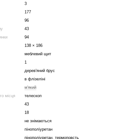
3
177
96
ну
43
инки
94
138 × 186
меблевий щит
1
дерев'яний брус
в флізеліні
м'який
го місця
телескоп
43
18
не знімаються
пінополіуретан
пінополіуретан, термоповсть