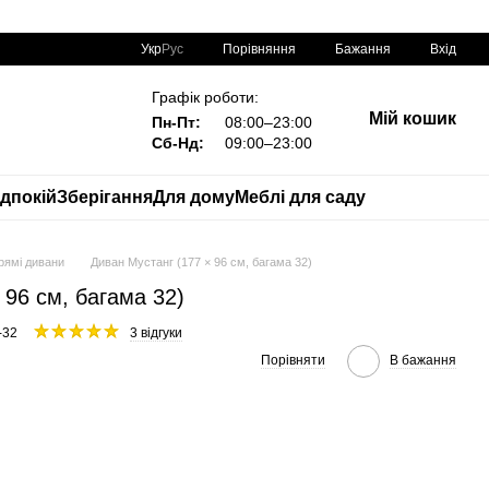
Порівняння
Укр
Рус
Бажання
Вхід
Графік роботи:
Мій кошик
Пн-Пт:
08:00–23:00
Сб-Нд:
09:00–23:00
дпокій
Зберігання
Для дому
Меблі для саду
рямі дивани
Диван Мустанг (177 × 96 см, багама 32)
 96 см, багама 32)
-32
3 відгуки
Порівняти
В бажання