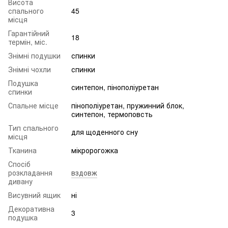
Висота
спального
45
місця
Гарантійний
18
термін, міс.
Знімні подушки
спинки
Знімні чохли
спинки
Подушка
синтепон, пінополіуретан
спинки
Спальне місце
пінополіуретан, пружинний блок,
синтепон, термоповсть
Тип спального
для щоденного сну
місця
Тканина
мікророгожка
Спосіб
розкладання
вздовж
дивану
Висувний ящик
ні
Декоративна
3
подушка