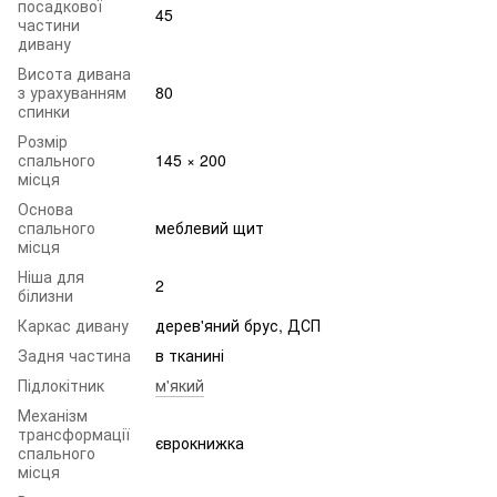
посадкової
45
частини
дивану
Висота дивана
з урахуванням
80
спинки
Розмір
спального
145 × 200
місця
Основа
спального
меблевий щит
місця
Ніша для
2
білизни
Каркас дивану
дерев'яний брус, ДСП
Задня частина
в тканині
Підлокітник
м'який
Механізм
трансформації
єврокнижка
спального
місця