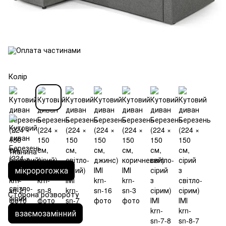
Колір
Тканина
мікророгожка
Сторона розвороту
взаємозамінний