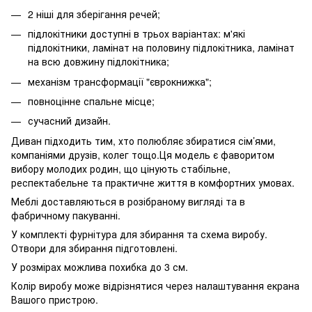
2 ніші для зберігання речей;
підлокітники доступні в трьох варіантах: м'які
підлокітники, ламінат на половину підлокітника, ламінат
на всю довжину підлокітника;
механізм трансформації "єврокнижка";
повноцінне спальне місце;
сучасний дизайн.
Диван підходить тим, хто полюбляє збиратися сім’ями,
компаніями друзів, колег тощо.Ця модель є фаворитом
вибору молодих родин, що цінують стабільне,
респектабельне та практичне життя в комфортних умовах.
Меблі доставляються в розібраному вигляді та в
фабричному пакуванні.
У комплекті фурнітура для збирання та схема виробу.
Отвори для збирання підготовлені.
У розмірах можлива похибка до 3 см.
Колір виробу може відрізнятися через налаштування екрана
Вашого пристрою.