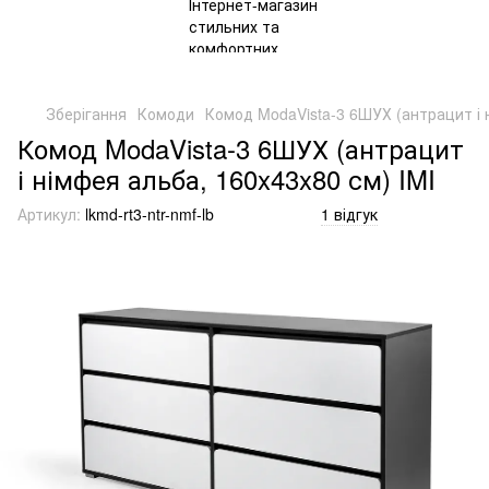
Зберігання
Комоди
Комод ModaVista-3 6ШУХ (антрацит і 
Комод ModaVista-3 6ШУХ (антрацит
і німфея альба, 160x43x80 см) IMI
Артикул:
lkmd-rt3-ntr-nmf-lb
1 відгук