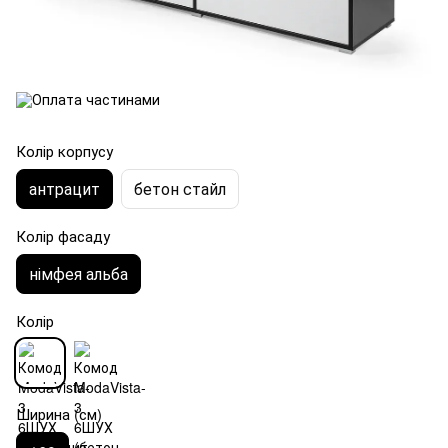
Колір корпусу
антрацит
бетон стайл
Колір фасаду
німфея альба
Колір
Ширина (см)