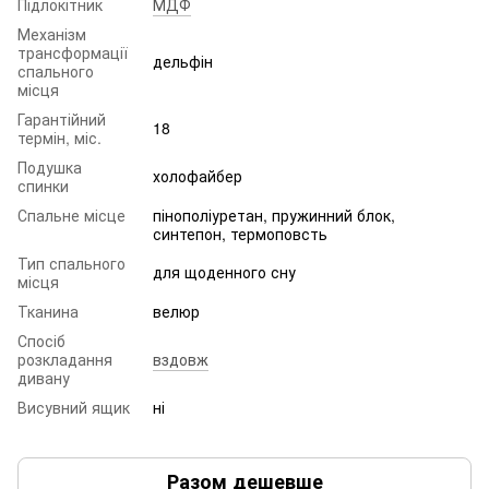
Підлокітник
МДФ
Механізм
трансформації
дельфін
спального
місця
Гарантійний
18
термін, міс.
Подушка
холофайбер
спинки
Спальне місце
пінополіуретан, пружинний блок,
синтепон, термоповсть
Тип спального
для щоденного сну
місця
Тканина
велюр
Спосіб
розкладання
вздовж
дивану
Висувний ящик
ні
Разом дешевше