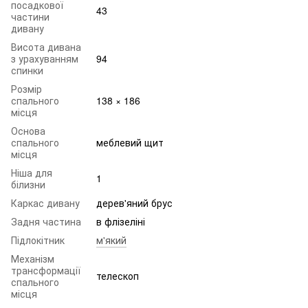
посадкової
43
частини
дивану
Висота дивана
з урахуванням
94
спинки
Розмір
спального
138 × 186
місця
Основа
спального
меблевий щит
місця
Ніша для
1
білизни
Каркас дивану
дерев'яний брус
Задня частина
в флізеліні
Підлокітник
м'який
Механізм
трансформації
телескоп
спального
місця