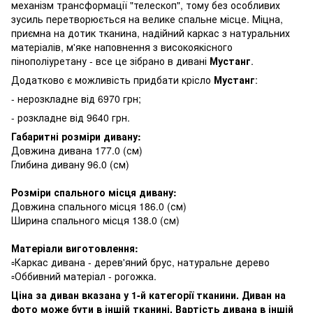
механізм трансформації "телескоп", тому без особливих
зусиль перетворюється на велике спальне місце. Міцна,
приємна на дотик тканина, надійний каркас з натуральних
матеріалів, м'яке наповнення з високоякісного
пінополіуретану - все це зібрано в дивані
Мустанг
.
Додатково є можливість придбати крісло
Мустанг
:
- нерозкладне від 6970 грн;
- розкладне від 9640 грн.
Габаритні розміри дивану:
Довжина дивана 177.0 (см)
Глибина дивану 96.0 (см)
⠀
Розміри спального місця дивану:
Довжина спального місця 186.0 (см)
Ширина спального місця 138.0 (см)
⠀
Матеріали виготовлення:
▫️Каркас дивана - дерев'яний брус, натуральне дерево
▫️Оббивний матеріал - рогожка.
Ціна за диван вказана у 1-й категорії тканини. Диван на
фото може бути в іншій тканині. Вартість дивана в іншій