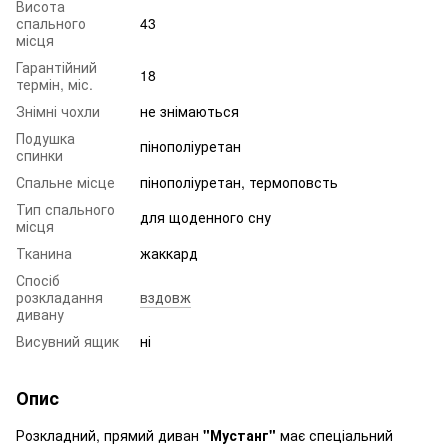
Висота
спального
43
місця
Гарантійний
18
термін, міс.
Знімні чохли
не знімаються
Подушка
пінополіуретан
спинки
Спальне місце
пінополіуретан, термоповсть
Тип спального
для щоденного сну
місця
Тканина
жаккард
Спосіб
розкладання
вздовж
дивану
Висувний ящик
ні
Опис
Розкладний, прямий диван
"Мустанг"
має спеціальний