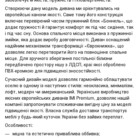
Створюючи дану модель дивана ми орієнтувались на
європейські канони якості. Саме тому його конструкція
включає перевірений часом пружинний блок «Боннель», що
додає пружності й гарантує комфорт як під час сидіння, так
і під час сну. Основа спального місця виконана з пружинної
змійки, яка додає виробу довговічності. Диван оснащений
надійним механізмом трансформації «Єврокнижка», що
дозволяє легко перетворити його на повноцінне спальне
місце. Для зручного зберігання постільної білизни
передбачено простору нішу з ЛДСП, краї якої оброблено
ПВХ-кромкою для підвищеної зносостійкості.
Сучасний дизайн моделі дозволяє гармонійно облаштувати
оселю в одному із наступних стилів: неокласика, мінімалізм,
лофт, модерн чи американський. Українське виробництво
якісних європейських диванів ІМІ Premium, дозволяє нашій
компанії запропонувати споживачам вигідну ціну за моделі
підвищеної якості. Власна служба доставки транспортує
меблі у будь-який куточок України без зайвих переплат.
Особливості:
міцна та естетично приваблива оббивка;