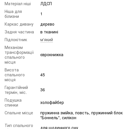
Матеріал ніші
ЛДСП
Ніша для
1
білизни
Каркас дивану
дерево
Задня частина
в тканині
Підлокітник
м'який
Механізм
трансформації
єврокнижка
спального
місця
Висота
спального
45
місця
Гарантійний
36
термін, міс.
Подушка
холофайбер
спинки
Спальне місце
пружинна змійка, повсть, пружинний блок
"Боннель", силікон
Тип спального
для щоденного сну