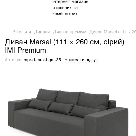
Вітальня
Дивани
Дивани преміум
Диван Marsel (111 × 26
Диван Marsel (111 × 260 см, сірий)
IMI Premium
Артикул:
mpr-d-mrsl-bgm-35
Написати відгук