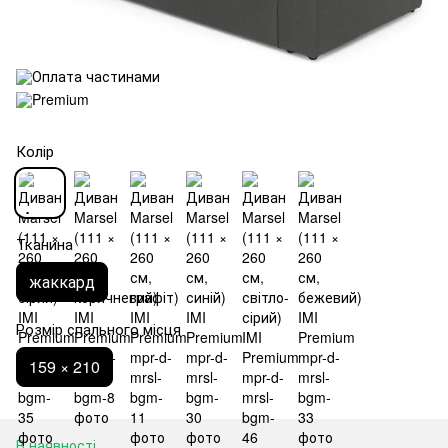
Колір
Тканина
жаккард
Розмір спального місця
159 × 210
В наявності