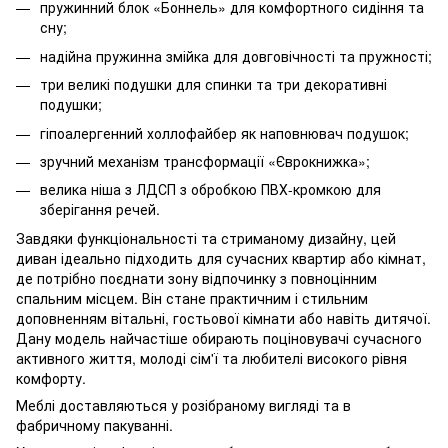
пружинний блок «Боннель» для комфортного сидіння та
сну;
надійна пружинна змійка для довговічності та пружності;
три великі подушки для спинки та три декоративні
подушки;
гіпоалергенний холлофайбер як наповнювач подушок;
зручний механізм трансформації «Єврокнижка»;
велика ніша з ЛДСП з обробкою ПВХ-кромкою для
зберігання речей.
Завдяки функціональності та стриманому дизайну, цей
диван ідеально підходить для сучасних квартир або кімнат,
де потрібно поєднати зону відпочинку з повноцінним
спальним місцем. Він стане практичним і стильним
доповненням вітальні, гостьової кімнати або навіть дитячої.
Дану модель найчастіше обирають поціновувачі сучасного
активного життя, молоді сім'ї та любителі високого рівня
комфорту.
Меблі доставляються у розібраному вигляді та в
фабричному пакуванні.