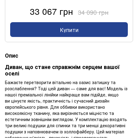
33 067 грн
34 090 грн
Купити
Опис
Диван, що стане справжнім серцем вашої
оселі
Бажаєте перетворити вітальню на оазис затишку та
розслаблення? Тоді цей диван — саме для вас! Модель із
нашої преміальної лінійки найкраще вам підійде, якщо
ви цінуєте якість, практичність і сучасний дизайн
європейського рівня. Для оббивки використано
високоякісну тканину, яка вирізняється міцністю та
естетичним зовнішнім виглядом. У комплектацію входять
три великі подушки для спинки та три менші декоративні
подушки з наповнювачем із холлофайберу. Цей матеріал
забезпечує м’якість, пружність і гіпоалергенність.