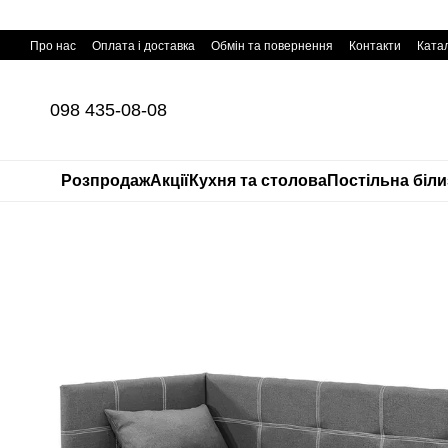
Перейти до основного контенту
Про нас
Оплата і доставка
Обмін та повернення
Контакти
Катал
098 435-08-08
Розпродаж
Акції
Кухня та столова
Постільна біл