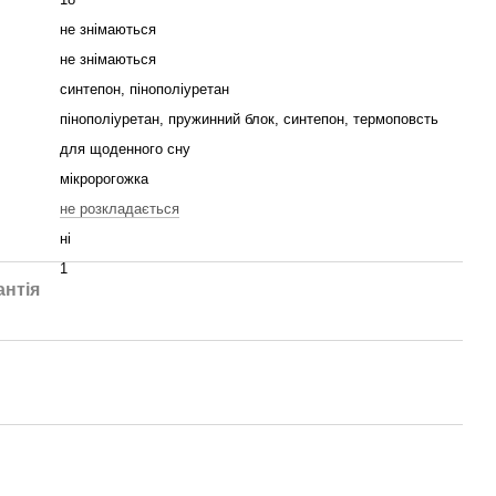
не знімаються
не знімаються
синтепон, пінополіуретан
пінополіуретан, пружинний блок, синтепон, термоповсть
для щоденного сну
мікророгожка
не розкладається
ні
1
антія