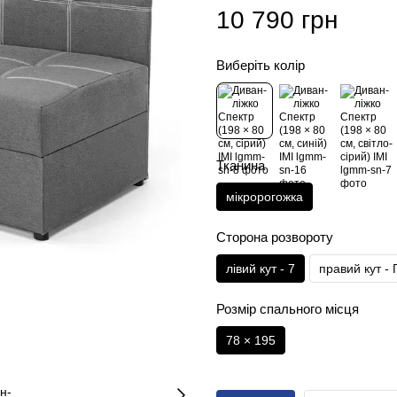
10 790 грн
Виберіть колір
Тканина
мікророгожка
Сторона розвороту
лівий кут - 7
правий кут - 
Розмір спального місця
78 × 195