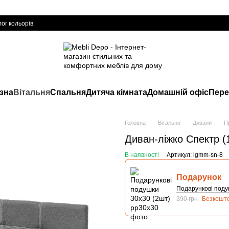
ог кольорів
изна
Вітальня
Спальня
Дитяча кімната
Домашній офіс
Пере
Головна
Вітальня
Дивани
П
Диван-ліжко Спектр (1
В наявності
Артикул: lgmm-sn-8
Подарунок
Подарункові поду
390 грн
Безкошт