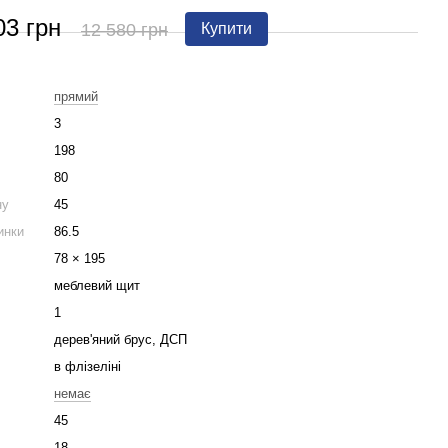
03 грн
12 580 грн
Купити
прямий
3
198
80
ну
45
инки
86.5
78 × 195
меблевий щит
1
дерев'яний брус, ДСП
в флізеліні
немає
45
18