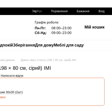
Порівняння
Укр
Рус
Бажання
Вхід
Графік роботи:
Мій кошик
Пн-Пт:
08:00–23:00
Сб-Нд:
09:00–23:00
дпокій
Зберігання
Для дому
Меблі для саду
рямі дивани
Диван-ліжко Спектр (198 × 80 см, сірий) IMI
98 × 80 см, сірий) IMI
Написати відгук
шки 30х30 (2шт)
овно