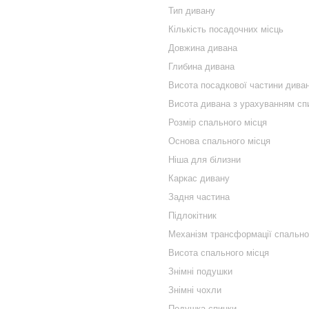
Тип дивану
Кількість посадочних місць
Довжина дивана
Глибина дивана
Висота посадкової частини дива
Висота дивана з урахуванням сп
Розмір спального місця
Основа спального місця
Ніша для білизни
Каркас дивану
Задня частина
Підлокітник
Механізм трансформації спально
Висота спального місця
Знімні подушки
Знімні чохли
Подушка спинки