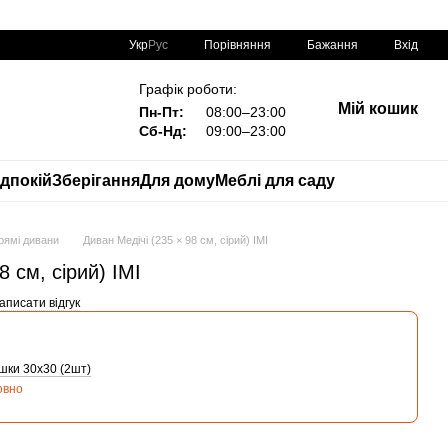
Порівняння
Укр
Рус
Бажання
Вхід
Графік роботи:
Мій кошик
Пн-Пт:
08:00–23:00
Сб-Нд:
09:00–23:00
дпокій
Зберігання
Для дому
Меблі для саду
рямі дивани
Диван Медічі (235 × 98 см, сірий) IMI
8 см, сірий) IMI
аписати відгук
шки 30х30 (2шт)
овно