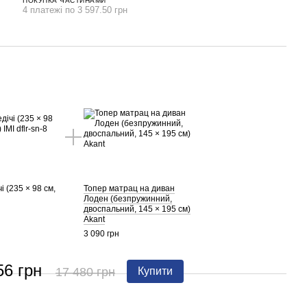
ПОКУПКА ЧАСТИНАМИ
4 платежі по 3 597.50 грн
і (235 × 98 см,
Топер матрац на диван
Лоден (безпружинний,
двоспальний, 145 × 195 см)
Akant
3 090 грн
56 грн
17 480 грн
Купити