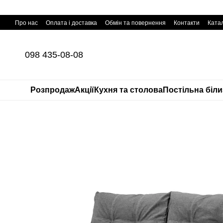
Перейти до основного контенту
Про нас
Оплата і доставка
Обмін та повернення
Контакти
Катал
098 435-08-08
Розпродаж
Акції
Кухня та столова
Постільна біл