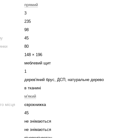
прямий
3
235
98
ну
45
инки
80
148 × 196
меблевий щит
1
дерев'яний брус, ДСП, натуральне дерево
в тканині
м'який
го місця
єврокнижка
45
не знімаються
не знімаються
пінополіуретан