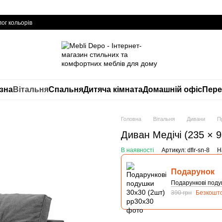
ог кольорів
изна
Вітальня
Спальня
Дитяча кімната
Домашній офіс
Пере
Головна
Вітальня
Дивани
П
Диван Медічі (235 × 9
В наявності
Артикул: dflr-sn-8
Н
Подарунок
Подарункові поду
390 грн
Безкошт