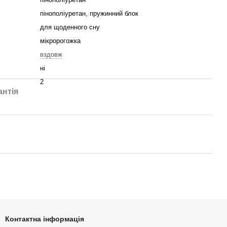
пінополіуретан, пружинний блок
для щоденного сну
мікророгожка
вздовж
ні
2
антія
Контактна інформація