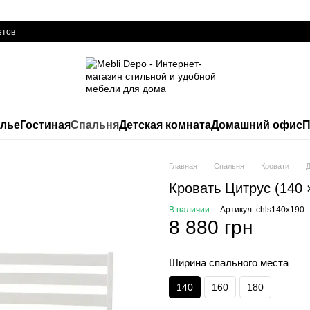
етов
елье
Гостиная
Спальня
Детская комната
Домашний офис
П
Главная
Спальня
Кровати
Д
Кровать Цитрус (140 
В наличии
Артикул: chls140x190
8 880 грн
Ширина спального места
140
160
180