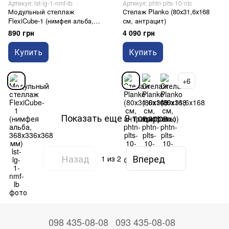
Артикул: lst-lg-1-nmf-lb
Артикул: phtn-plts-10-ntc
Модульный стеллаж
Стелаж Planko (80х31,6х168
FlexiCube-1 (нимфея альба,
см, антрацит)
368х336х368 мм)
890 грн
4 090 грн
Купить
Купить
+6
Показать еще 9 товаров
Назад
Вперед
1
из 2
098 435-08-08
093 435-08-08