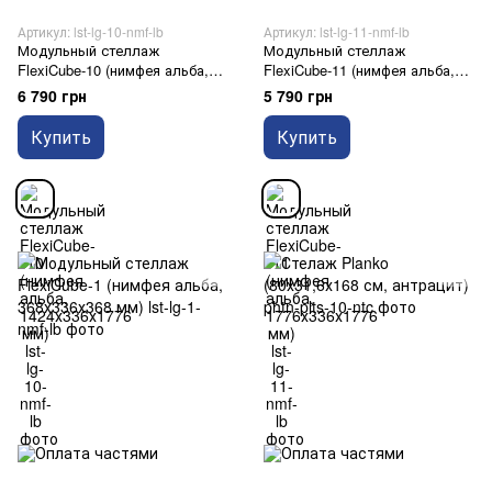
Артикул: lst-lg-10-nmf-lb
Артикул: lst-lg-11-nmf-lb
Модульный стеллаж
Модульный стеллаж
FlexiCube-10 (нимфея альба,
FlexiCube-11 (нимфея альба,
1424х336х1776 мм)
1776х336х1776 мм)
6 790 грн
5 790 грн
Купить
Купить