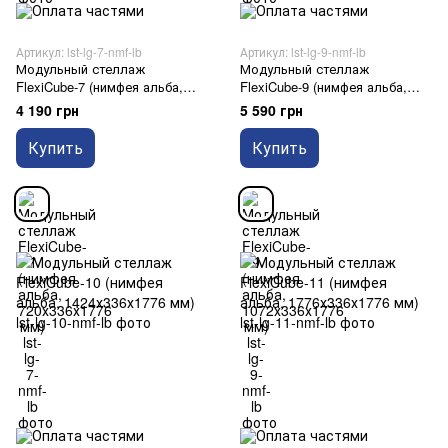
Артикул: lst-lg-7-nmf-lb
Артикул: lst-lg-9-nmf-lb
Модульный стеллаж
Модульный стеллаж
FlexiCube-7 (нимфея альба,
FlexiCube-9 (нимфея альба,
720х336х1776 мм)
1072х336х1776 мм)
4 190 грн
5 590 грн
Купить
Купить