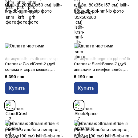
Артикул: lstlh-ttrs-db-snm-sr-stp
Артикул: lstlh-brgm-db-ppl-nmf-lb
Стеллаж CloudCrest-2 (дуб
Стеллаж SleekSpace-7 (дуб
сонома и серая мышка,
аппалачи и нимфея альба,
200х43х50 см)
80х35х157 см)
5 390 грн
5 190 грн
Купить
Купить