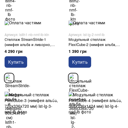
Артикул: lstlh1-nb-nmf-lb-ktn
Артикул: lst-lg-2-nmf-lb
Стеллаж StreamStride-1
Модульный стеллаж
(нимфея альба и ливорно,
FlexiCube-2 (нимфея альба,
80х34х190 см)
368х336х720 мм)
4 290 грн
1 390 грн
Купить
Купить