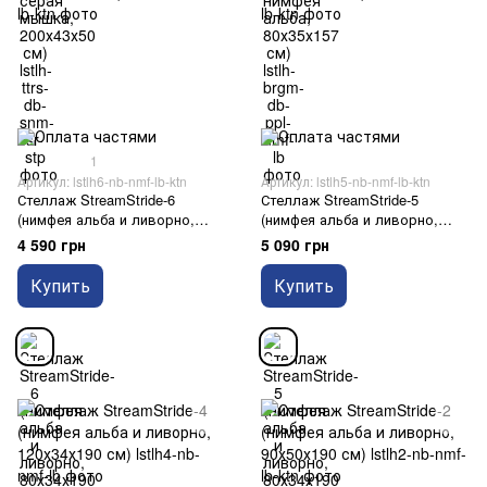
1
Артикул: lstlh6-nb-nmf-lb-ktn
Артикул: lstlh5-nb-nmf-lb-ktn
Стеллаж StreamStride-6
Стеллаж StreamStride-5
(нимфея альба и ливорно,
(нимфея альба и ливорно,
80х34х190 см)
80х34х190 см)
4 590 грн
5 090 грн
Купить
Купить