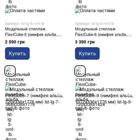
Артикул: lst-lg-5-nmf-lb
Артикул: lst-lg-6-nmf-lb
Модульный стеллаж
Модульный стеллаж
FlexiCube-5 (нимфея альба,
FlexiCube-6 (нимфея альба,
368х336х1776 мм)
720х336х1424 мм)
2 590 грн
3 390 грн
Купить
Купить