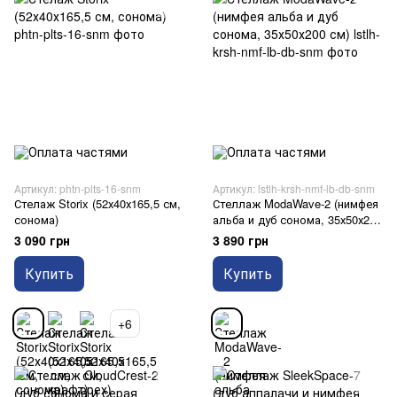
Артикул: phtn-plts-16-snm
Артикул: lstlh-krsh-nmf-lb-db-snm
Стелаж Storix (52х40х165,5 см,
Стеллаж ModaWave-2 (нимфея
сонома)
альба и дуб сонома, 35х50х200
см)
3 090 грн
3 890 грн
Купить
Купить
+6