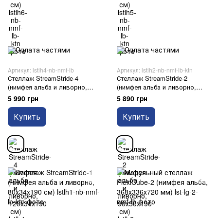
Артикул: lstlh4-nb-nmf-lb
Артикул: lstlh2-nb-nmf-lb-ktn
Стеллаж StreamStride-4
Стеллаж StreamStride-2
(нимфея альба и ливорно,
(нимфея альба и ливорно,
120х34х190 см)
90х50х190 см)
5 990 грн
5 890 грн
Купить
Купить