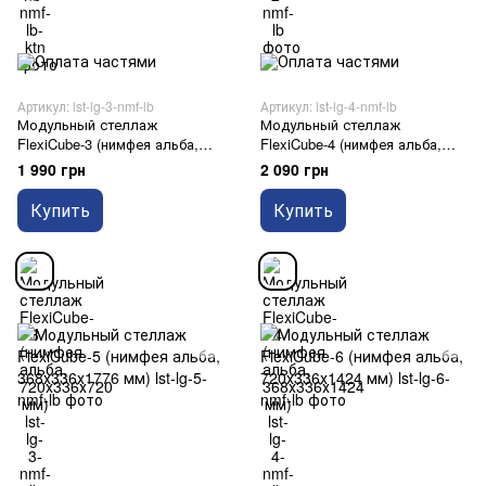
Артикул: lst-lg-3-nmf-lb
Артикул: lst-lg-4-nmf-lb
Модульный стеллаж
Модульный стеллаж
FlexiCube-3 (нимфея альба,
FlexiCube-4 (нимфея альба,
720х336х720 мм)
368х336х1424 мм)
1 990 грн
2 090 грн
Купить
Купить