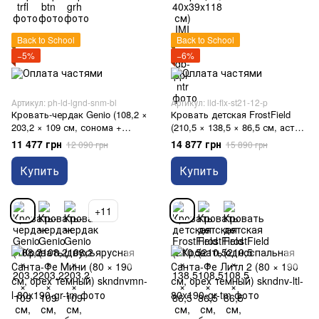
Back to School
Back to School
−5%
−6%
Артикул: ph-ld-lgnd-snm-bl
Артикул: lld-flx-st21-12-p
Кровать-чердак Genio (108,2 ×
Кровать детская FrostField
203,2 × 109 см, сонома +
(210,5 × 138,5 × 86,5 см, асти
белый)
21)
11 477 грн
14 877 грн
12 090 грн
15 890 грн
Купить
Купить
+11