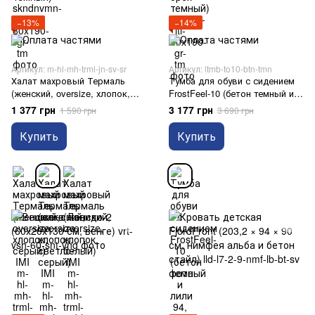
−13%
−14%
Артикул: m-hl-mh-trml-jn-sv-sr
Артикул: ltmb-to10-btn-tmn
Халат махровый Термаль
Тумба для обуви с сидением
(женский, oversize, хлопок,
FrostFeel-10 (бетон темный и
светло-серый) IMI
лили 94, 1000х385х760 мм)
1 377 грн
3 177 грн
1 590 грн
3 690 грн
Купить
Купить