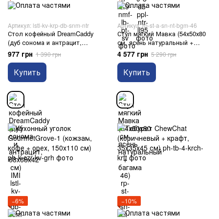
Артикул: lstl-kv-krp-db-snm-ntr
Артикул: rp-st-a-sn-nt-bgm-46
Стол кофейный DreamCaddy
Стул мягкий Мавка (54х50х80
(дуб сонома и антрацит,
см, ясень натуральный +
68x68x42 см) IMI
багама 46)
977 грн
4 577 грн
1 390 грн
5 290 грн
Купить
Купить
−6%
−10%