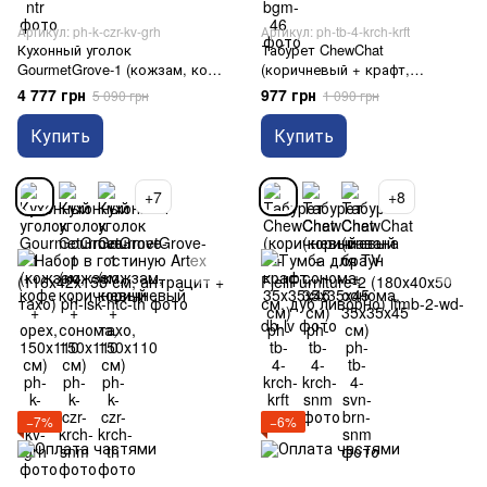
Артикул: ph-k-czr-kv-grh
Артикул: ph-tb-4-krch-krft
Кухонный уголок
Табурет ChewChat
GourmetGrove-1 (кожзам, кофе
(коричневый + крафт,
+ орех, 150х110 см)
35х35х45 см)
4 777 грн
977 грн
5 090 грн
1 090 грн
Купить
Купить
+7
+8
−7%
−6%