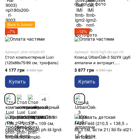
Back to School
−7%
−12%
Артикул: phtn-kmpkt-trfl
Артикул: lkmd-hg3-db-ppl-ntr
Стол компьютерный Luxi
Комод UrbanOak-3 5ШУХ (дуб
(120х88х75/89 см, трюфель)
аппалачи и антрацит,
40x39x118 см) IMI
4 177 грн
3 877 грн
4 490 грн
4 390 грн
Купить
Купить
+6