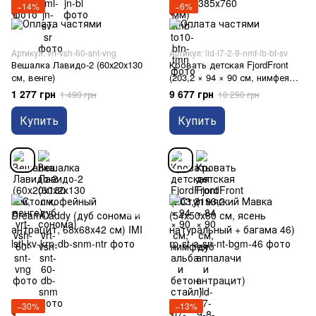
−14%
−6%
Артикул: vrt-vsh-60-snt-vng
Артикул: lld-l7-2-9-nmf-lb-bt-sv
Вешалка Лавидо-2 (60х20х130
Кровать детская FjordFront
см, венге)
(203,2 × 94 × 90 см, нимфея
альба и бетон стайл)
1 277 грн
9 677 грн
1 490 грн
10 290 грн
Купить
Купить
−30%
−13%