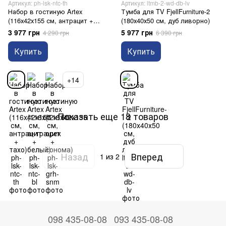
Артикул: ph-lsk-ntc-th
Артикул: ltmb-2-wd-db-lv
Набор в гостиную Artex
Тумба для TV FjellFurniture-2
(116х42х155 см, антрацит +
(180х40х50 см, дуб ливорно)
тахо)
3 977 грн
5 977 грн
4 290 грн
6 390 грн
Купить
Купить
+14
Показать еще 18 товаров
Назад
Вперед
1
из 2
098 435-08-08
093 435-08-08