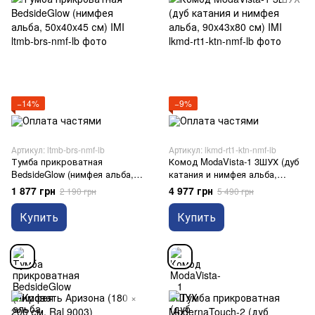
−14%
−9%
Артикул: ltmb-brs-nmf-lb
Артикул: lkmd-rt1-ktn-nmf-lb
Тумба прикроватная
Комод ModaVista-1 3ШУХ (дуб
BedsideGlow (нимфея альба,
катания и нимфея альба,
50x40x45 см) IMI
90x43x80 см) IMI
1 877 грн
4 977 грн
2 190 грн
5 490 грн
Купить
Купить