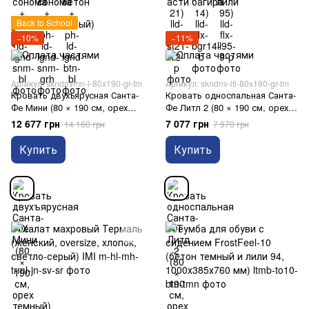
Back to School
−10%
−11%
Артикул: skndnvmn-l-80x190-gr-tm
Артикул: skndnv-ltl-80x190-gr-tm
Кровать двухъярусная Санта-
Кровать односпальная Санта-
Фе Мини (80 × 190 см, орех
Фе Литл 2 (80 × 190 см, орех
темный)
темный)
12 677 грн
7 077 грн
14 160 грн
7 970 грн
Купить
Купить