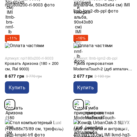
−11%
−16%
Артикул: npl180x200-rl-9003
Артикул: ltmb-lgm2-db-ppl
Кровать Аризона (180 × 200
Тумба прикроватная
см, Ral 9003)
ModernaTouch-2 (дуб аппалачи,
50x45x64 см) IMI
8 677 грн
2 677 грн
9 770 грн
3 190 грн
Купить
Купить