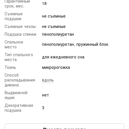
Гарантийный
18
срок, мес.
Съемные
не съемные
подушки
Съемные чехлы
не съемные
Подушка спинки
пенополиуретан
Спальное
пенополиуретан, пружинный блок
место
Тип спального
для ежедневного сна
места
Ткань
микророгожка
Способ
раскладывания
вдоль
дивана
Выдвижной
нет
ящик
Декоративная
3
подушка