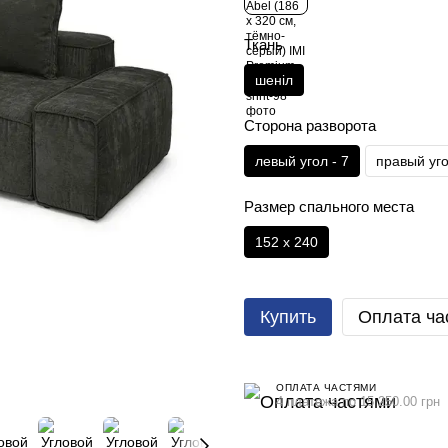
Ткань
шеніл
Сторона разворота
левый угол - 7
правый уго
Размер спального места
152 х 240
Купить
Оплата ча
ОПЛАТА ЧАСТЯМИ
4 платежа по 15 250.00 грн