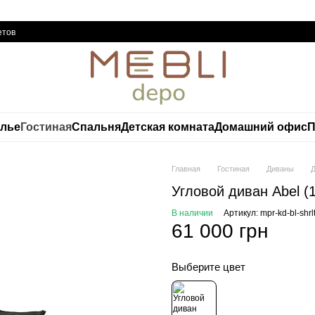
етов
елье
Гостиная
Спальня
Детская комната
Домашний офис
П
Главная
Гостиная
Диваны
Угловой диван Abel (
В наличии
Артикул: mpr-kd-bl-shrl
61 000 грн
Выберите цвет