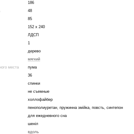
186
а
48
85
152 х 240
ЛДСП
1
дерево
мягкий
ого места
пума
36
спинки
не съемные
холлофайбер
пенополиуретан, пружинна змійка, повсть, синтепон
для ежедневного сна
шеніл
вдоль