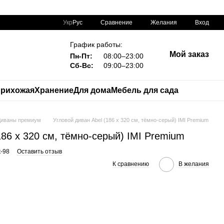
Сравнение
Укр
Рус
Желания
Вход
График работы:
Мой заказ
Пн-Пт:
08:00–23:00
Сб-Вс:
09:00–23:00
рихожая
Хранение
Для дома
Мебель для сада
Диваны премиум
Угловой диван Abel (186 х 320 см, тёмно-серый) IMI Premium
186 х 320 см, тёмно-серый) IMI Premium
t-98
Оставить отзыв
К сравнению
В желания