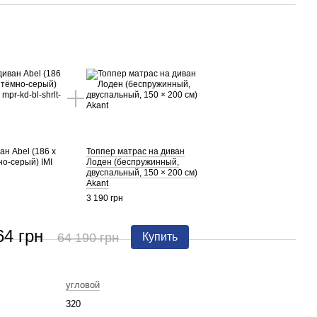
ан Abel (186 х
Топпер матрас на диван
но-серый) IMI
Лоден (беспружинный,
двуспальный, 150 × 200 см)
Akant
3 190 грн
64 грн
64 190 грн
Купить
угловой
320