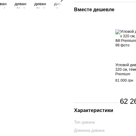
Вместе дешевле
Угловой див
320 см, тём
Premium
61 000 грн
62 2
Характеристики
Тип дивана
Довжина дивана