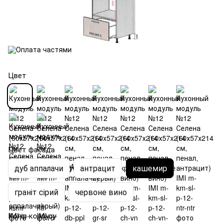
Цвет
Цвет фасада
дуб аппалачи
антрацит
кашемир
граніт сірий
червоне вино
Колір корпусу