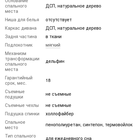
Основание
спального
ДСП, натуральное дерево
места
Ниша для белья
отсутствует
Каркас дивана
ДСП, натуральное дерево
Задня частина
в ткани
Подлокотник
мягкий
Механизм
трансформации
дельфин
спального
места
Гарантийный
18
срок, мес.
Съемные
не съемные
подушки
Съемные чехлы
не съемные
Подушка спинки
холлофайбер
Спальное
пенополиуретан, синтепон, термовойлок
место
Тип спального
для ежедневного сна