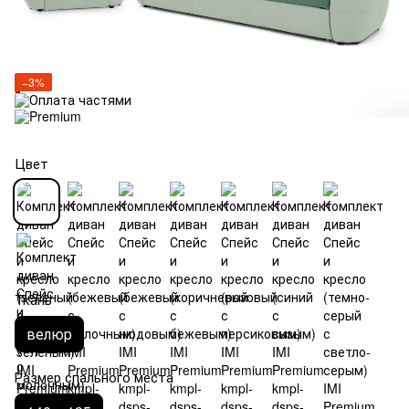
−3%
Цвет
Ткань
велюр
Размер спального места