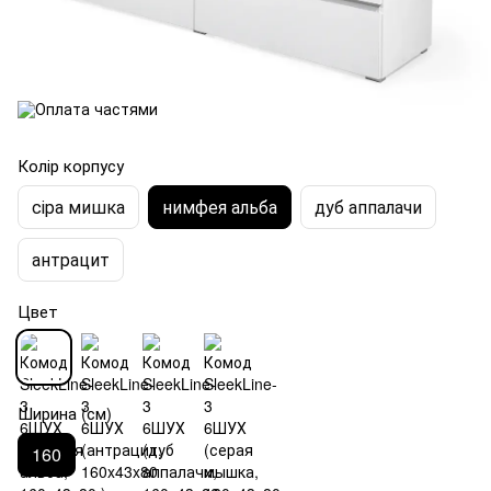
Колір корпусу
сіра мишка
нимфея альба
дуб аппалачи
антрацит
Цвет
Ширина (см)
160