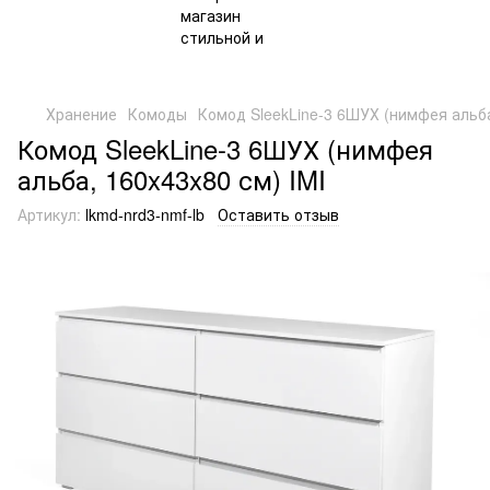
Хранение
Комоды
Комод SleekLine-3 6ШУХ (нимфея альба
Комод SleekLine-3 6ШУХ (нимфея
альба, 160x43x80 см) IMI
Артикул:
lkmd-nrd3-nmf-lb
Оставить отзыв