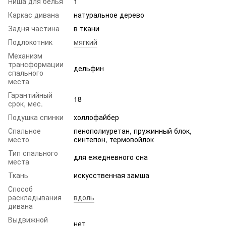
Ниша для белья
1
Каркас дивана
натуральное дерево
Задня частина
в ткани
Подлокотник
мягкий
Механизм
трансформации
дельфин
спального
места
Гарантийный
18
срок, мес.
Подушка спинки
холлофайбер
Спальное
пенополиуретан, пружинный блок,
место
синтепон, термовойлок
Тип спального
для ежедневного сна
места
Ткань
искусственная замша
Способ
раскладывания
вдоль
дивана
Выдвижной
нет