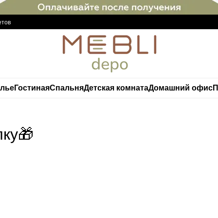
етов
елье
Гостиная
Спальня
Детская комната
Домашний офис
П
лку🎁