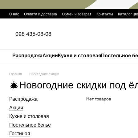
Перейти к основному контенту
О нас
Оплата и доставка
Обмен и возврат
Контакты
Каталог цв
098 435-08-08
Распродажа
Акции
Кухня и столовая
Постельное б
Главная
Новогодние скидки
🎄Новогодние скидки под ё
Распродажа
Нет товаров
Акции
Кухня и столовая
Постельное белье
Гостиная