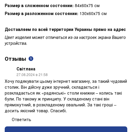
Размер в сложенном состоянии:
84х60х75 см
Размер в разложенном состоянии:
130х60х75 см
Доставляем по всей территории Украины прямо на адрес
Цвет изделия может отличаться из-за настроек экрана Вашего
устройства.
Отзывы
1
Світлана
27.08.2024 в 21:58
Хочу подякувати цьому інтернет магазину, за такий чудовий
столик. Він дійсну дуже зручний, складається і
розкладається як «радянські» столи книжки – колись такі
були. По такому ж принципу. У складеному стані він
прямокутний, в розкладеному овальний. За такі гроші –
досить якісний товар. Спасибі.
Ответить