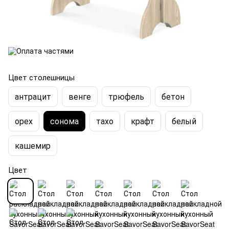
Цвет столешницы
антрацит
венге
трюфель
бетон
орех
сонома
тахо
крафт
белый
кашемир
Цвет